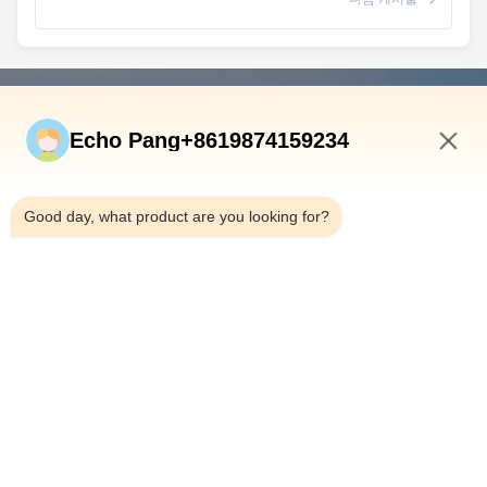
빠른 연결
Echo Pang+8619874159234
집
제품
1:28 PM
우리 에 관한 것
Good day, what product are you looking for?
공장 투어
품질 관리
문의하기
뉴스
사건
Shenzhen Atnj Communication Technology Co., Ltd.
00-86-18813582037
atnj-sales@szatnj.com