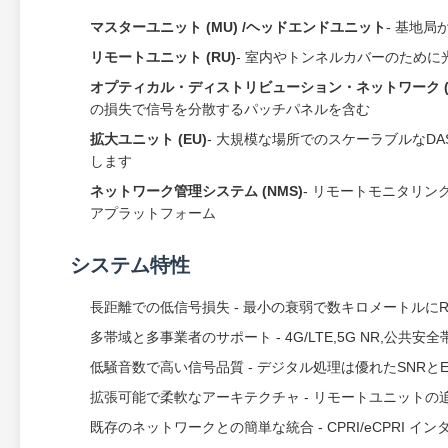
マスターユニット (MU) /ヘッドエンドユニット
- 基地
リモートユニット (RU)
- 室内やトンネルカバーのために
オプティカル・ディストリビューション・ネットワーク (O
の損失で信号を分散するパッチパネルを含む
拡大ユニット (EU)
- 大規模な場所でのスケーラブルなD
します
ネットワーク管理システム (NMS)
- リモートモニタリン
アプラットフォーム
システム特性
長距離での低信号損失 - 最小の衰弱で数キロメートルに
多帯域と多事業者のサポート - 4G/LTE,5G NR,公共
低騒音数で高い信号品質 - デジタル処理は優れたSNRと
拡張可能で柔軟なアーキテクチャ - リモートユニット
既存のネットワークとの簡単な統合 - CPRI/eCPRI