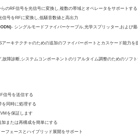
局からのRF信号を光信号に変換し,複数の帯域とオペレータをサポートする
光信号をRFに変換し,低騒音数値と高出力
DN)
- シングルモードファイバーケーブル,光学スプリッター,および
ASアーキテクチャのための追加のファイバーポートとカスケード能力を
グ,故障診断,システムコンポーネントのリアルタイム調整のためのソフト
RF信号を送信する
安全帯を同時に処理する
EVMを保証します
の追加または再構成を簡単にする
 インターフェースとハイブリッド展開をサポート