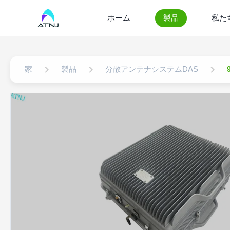
ホーム
製品
私た
家
製品
分散アンテナシステムDAS