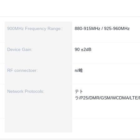
900MHz Frequency Range::
880-915MHz / 925-960MHz
Device Gain:
90 ±2dB
RF connectoer:
n/雌
Network Protocols:
テト
ラ/P25/DMR/GSM/WCDMA/LTE/N
、