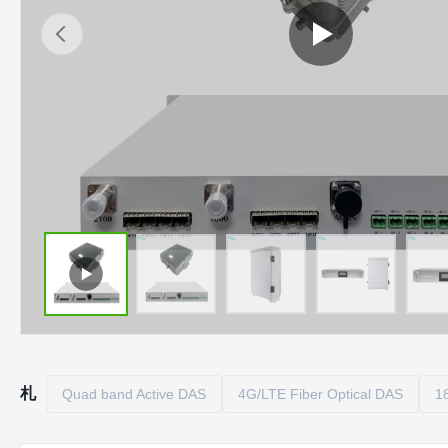
札
Quad band Active DAS
4G/LTE Fiber Optical DAS
1