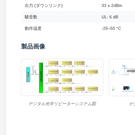
出力 (ダウンリンク)
33 ± 2dBm
騒音数
UL: 6 dB
動作温度
-25~55 °C
製品画像
デジタル光学リピーターシステム図
デ