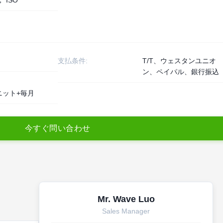
， ISO
支払条件:
T/T、ウェスタンユニオ
ン、ペイパル、銀行振込
ユニット+毎月
今
す
ぐ
問
い
合
わ
せ
Mr. Wave Luo
Sales Manager