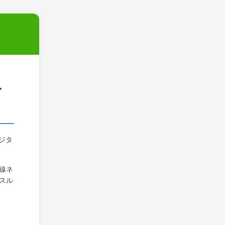
シ
デジタ
無線ネ
スル