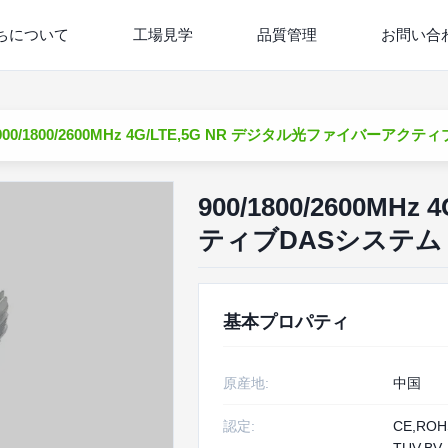
ちについて
工場見学
品質管理
お問い合
900/1800/2600MHz 4G/LTE,5G NR デジタル光ファイバーア
900/1800/2600M
ティブDASシステム
基本プロパティ
原産地:
中国
認定:
CE,RO