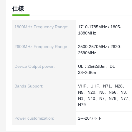
仕様
1800MHz Frequency Range::
1710-1785MHz / 1805-
1880MHz
2600MHz Frequency Range::
2500-2570MHz / 2620-
2690MHz
Device Output power:
UL：25±2dBm、DL：
33±2dBm
Bands Support:
VHF、UHF、N71、N28、
N5、N20、N8、N66、N3、
N1、N40、N7、N78、N77
N79
Power customization:
2---20ワット