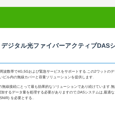
E,5G NR デジタル光ファイバーアクティブDAS
0MHz周波数帯で4G,5Gおよび緊急サービスをサポートする.この2ワットの
の高いビル内の無線カバーと容量ソリューションを提供します.
内での無線接続にとって最も効果的なソリューションであり続けています.
加するデータ量を処理する必要がありますので,DASシステムは,最適な
IR) を必要とする..