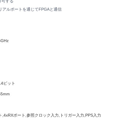
許可する
リアルポートを通じてFPGAと通信
6GHz
14ビット
55mm
ート,4xRXポート,参照クロック入力,トリガー入力,PPS入力