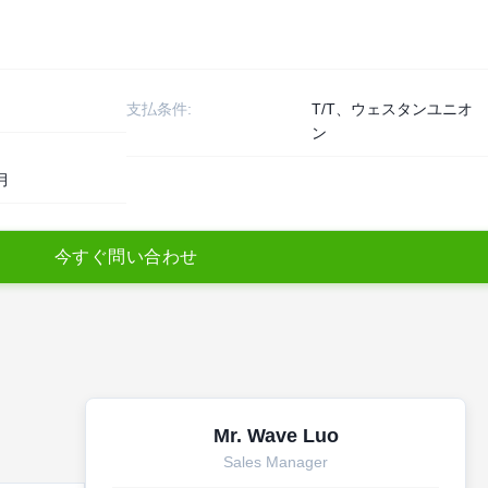
支払条件:
T/T、ウェスタンユニオ
ン
月
今
す
ぐ
問
い
合
わ
せ
Mr. Wave Luo
Sales Manager