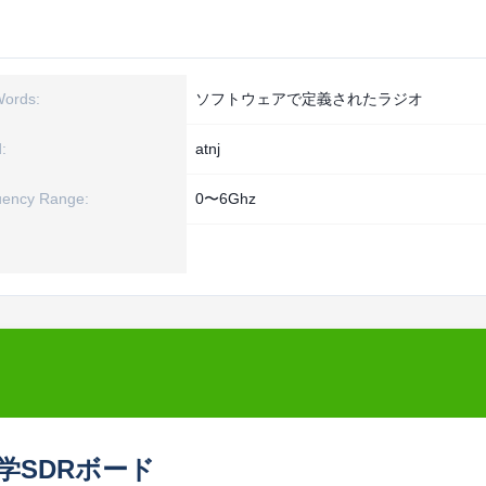
Words:
ソフトウェアで定義されたラジオ
:
atnj
uency Range:
0〜6Ghz
学SDRボード