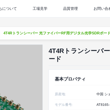
ちについて
工場見学
品質管理
お問い合
4T4Rトランシーバー 光ファイバーRF用デジタル光学SDRボー
4T4Rトランシーバ
ード
基本プロパティ
原産地:
中国 シ
モデル番号:
AT8165