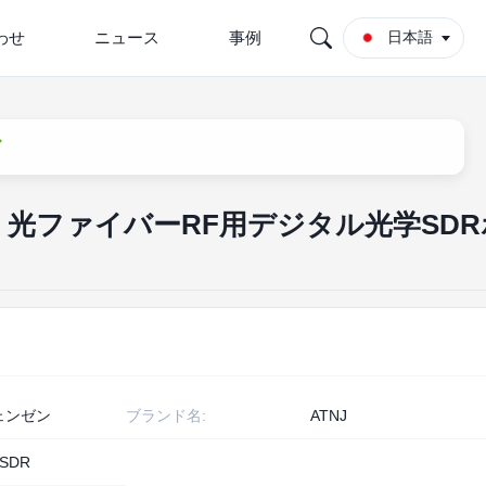
わせ
ニュース
事例
日本語
ド
ー 光ファイバーRF用デジタル光学SDR
ェンゼン
ブランド名:
ATNJ
-SDR