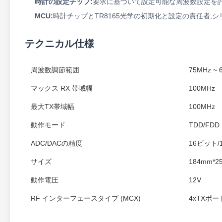
時計の設定チップ:
要求に基づいて設定可能な周波数設定を
MCU:
時計チップとTR8165光学の初期化と設定の責任者,シ
テクニカル仕様
周波数調節範囲
75MHz ~ 
マックス RX 帯域幅
100MHz
最大TX帯域幅
100MHz
動作モード
TDD/FDD
ADC/DACの精度
16ビット/
サイズ
184mm*2
動作電圧
12V
RF インターフェースタイプ (MCX)
4xTXポ