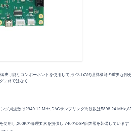
 は,ソフトウェアで構成可能なコンポーネントを使用して,ラジオの物理層機能の重要な
グ回路ではなく.
グ周波数は2949.12 MHz,DACサンプリング周波数は5898.24 MHz,
2L200Hを使用し,200Kの論理要素を提供し,740のDSP倍数器を装備しています