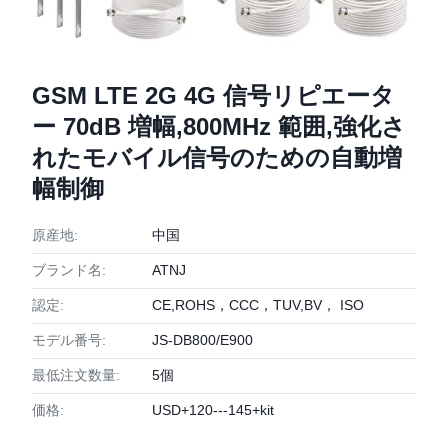
GSM LTE 2G 4G 信号リピエータ
ー 70dB 増幅,800MHz 範囲,強化さ
れたモバイル信号のための自動増
幅制御
原産地:
中国
ブランド名:
ATNJ
認定:
CE,ROHS，CCC，TUV,BV， ISO
モデル番号:
JS-DB800/E900
最低注文数量:
5個
価格:
USD+120---145+kit