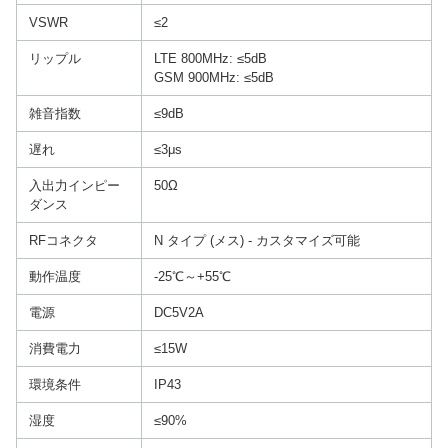
VSWR
≤2
リップル
LTE 800MHz: ≤5dB
GSM 900MHz: ≤5dB
雑音指数
≤9dB
遅れ
≤3μs
入出力インピー
50Ω
ダンス
RFコネクタ
N タイプ (メス) - カスタマイズ可能
動作温度
-25℃～+55℃
電源
DC5V2A
消費電力
≤15W
環境条件
IP43
湿度
≤90%