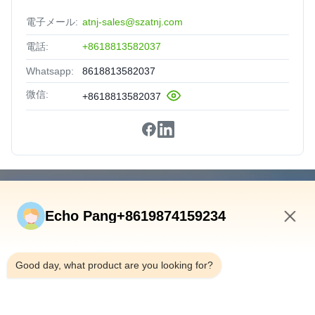
電子メール:
atnj-sales@szatnj.com
電話:
+8618813582037
Whatsapp:
8618813582037
微信:
+8618813582037
速いリンク
Echo Pang+8619874159234
ホーム
製品
6:34 PM
私たちについて
Good day, what product are you looking for?
工場見学
品質管理