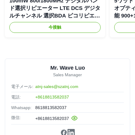
100mW 800/1800MHz デジタルバン
5ワット 
ド選択リピエーター LTE DCS デジタ
オプティ
ルチャンネル 選択BDA ピコリピエー
能 900+
ター
リピエ
今接触
Mr. Wave Luo
Sales Manager
電子メール:
atnj-sales@szatnj.com
電話:
+8618813582037
Whatsapp:
8618813582037
微信:
+8618813582037