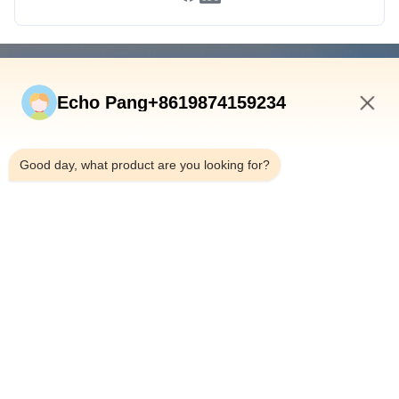
速いリンク
Echo Pang+8619874159234
ホーム
製品
9:01 AM
私たちについて
Good day, what product are you looking for?
工場見学
品質管理
お問い合わせ
ニュース
事例
Shenzhen Atnj Communication Technology Co., Ltd.
00-86-18813582037
atnj-sales@szatnj.com