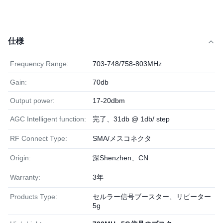
仕様
Frequency Range:
703-748/758-803MHz
Gain:
70db
Output power:
17-20dbm
AGC Intelligent function:
完了、31db @ 1db/ step
RF Connect Type:
SMA/メスコネクタ
Origin:
深Shenzhen、CN
Warranty:
3年
Products Type:
セルラー信号ブースター、リピーター
5g