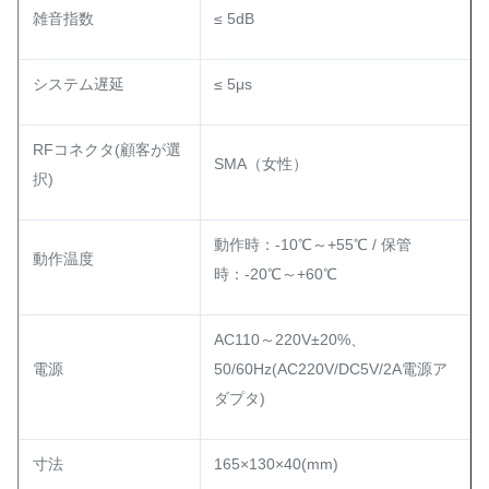
雑音指数
≤ 5dB
システム遅延
≤ 5μs
RFコネクタ(顧客が選
SMA（女性）
択)
動作時：-10℃～+55℃ / 保管
動作温度
時：-20℃～+60℃
AC110～220V±20%、
電源
50/60Hz(AC220V/DC5V/2A電源ア
ダプタ)
寸法
165×130×40(mm)