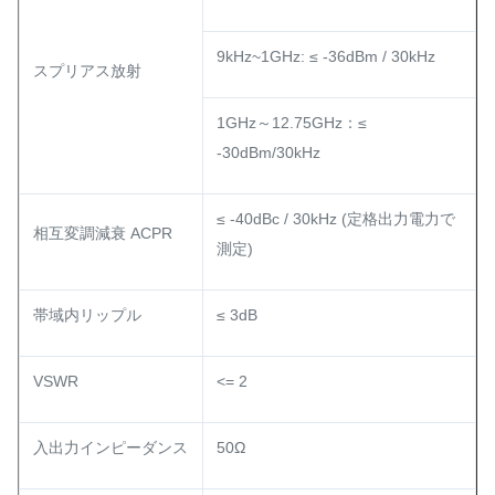
9kHz~1GHz: ≤ -36dBm / 30kHz
スプリアス放射
1GHz～12.75GHz：≤
-30dBm/30kHz
≤ -40dBc / 30kHz (定格出力電力で
相互変調減衰 ACPR
測定)
帯域内リップル
≤ 3dB
VSWR
<= 2
入出力インピーダンス
50Ω