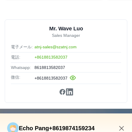
Mr. Wave Luo
Sales Manager
電子メール:
atnj-sales@szatnj.com
電話:
+8618813582037
Whatsapp:
8618813582037
微信:
+8618813582037
速いリンク
Echo Pang+8619874159234
ホーム