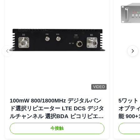
VIDEO
100mW 800/1800MHz デジタルバン
5ワット 
ド選択リピエーター LTE DCS デジタ
オプティ
ルチャンネル 選択BDA ピコリピエー
能 900+
ター
リピエ
今接触