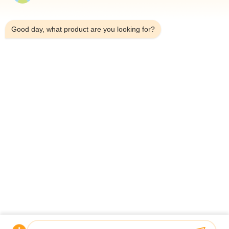
製品
5:07 AM
私たちについて
Good day, what product are you looking for?
工場見学
品質管理
お問い合わせ
ニュース
事例
Shenzhen Atnj Communication Technology Co., Ltd.
00-86-18813582037
atnj-sales@szatnj.com
私たちをフォローしてください
© 2026 Shenzhen Atnj Communication Technology Co., Ltd.. All Rights