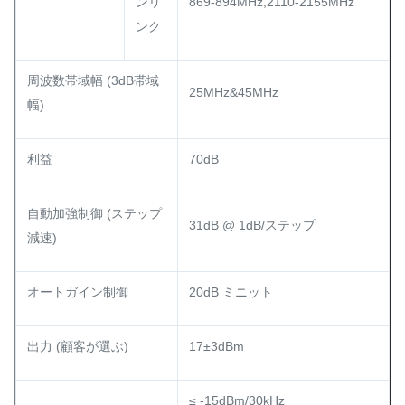
ンリ
869-894MHz,2110-2155MHz
ンク
周波数帯域幅 (3dB帯域
25MHz&45MHz
幅)
利益
70dB
自動加強制御 (ステップ
31dB @ 1dB/ステップ
減速)
オートガイン制御
20dB ミニット
出力 (顧客が選ぶ)
17±3dBm
≤ -15dBm/30kHz