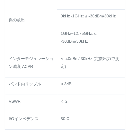
9kHz~1GHz: ≤ -36dBm/30kHz
偽の放出
1GHz~12.75GHz: ≤
-30dBm/30kHz
インターモジュレーショ
≤ -40dBc / 30kHz (定数出力で測
ン減衰 ACPR
定)
バンド内リップル
≤ 3dB
VSWR
<=2
I/Oインペデンス
50 Ω