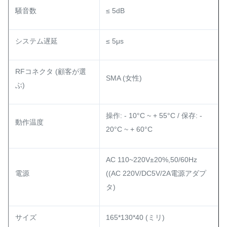
騒音数
≤ 5dB
システム遅延
≤ 5μs
RFコネクタ (顧客が選
SMA (女性)
ぶ)
操作: - 10°C ~ + 55°C / 保存: -
動作温度
20°C ~ + 60°C
AC 110~220V±20%,50/60Hz
電源
((AC 220V/DC5V/2A電源アダプ
タ)
サイズ
165*130*40 (ミリ)