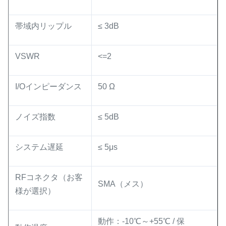
帯域内リップル
≤ 3dB
VSWR
<=2
I/Oインピーダンス
50 Ω
ノイズ指数
≤ 5dB
システム遅延
≤ 5μs
RFコネクタ（お客
SMA（メス）
様が選択）
動作：-10℃～+55℃ / 保