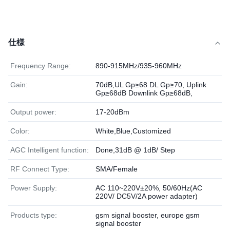
仕様
Frequency Range:
890-915MHz/935-960MHz
Gain:
70dB,UL Gp≥68 DL Gp≥70, Uplink
Gp≥68dB Downlink Gp≥68dB,
Output power:
17-20dBm
Color:
White,Blue,Customized
AGC Intelligent function:
Done,31dB @ 1dB/ Step
RF Connect Type:
SMA/Female
Power Supply:
AC 110~220V±20%, 50/60Hz(AC
220V/ DC5V/2A power adapter)
Products type:
gsm signal booster, europe gsm
signal booster