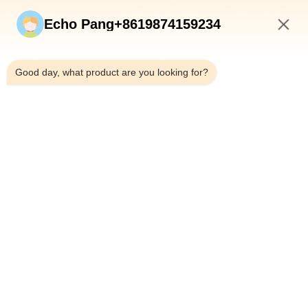
速いリンク
Echo Pang+8619874159234
ホーム
製品
7:01 AM
私たちについて
Good day, what product are you looking for?
工場見学
品質管理
お問い合わせ
ニュース
事例
Shenzhen Atnj Communication Technology Co., Ltd.
00-86-18813582037
atnj-sales@szatnj.com
私たちをフォローしてください