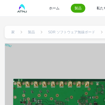
ホーム
製品
私た
家
製品
SDR ソフトウェア無線ボード