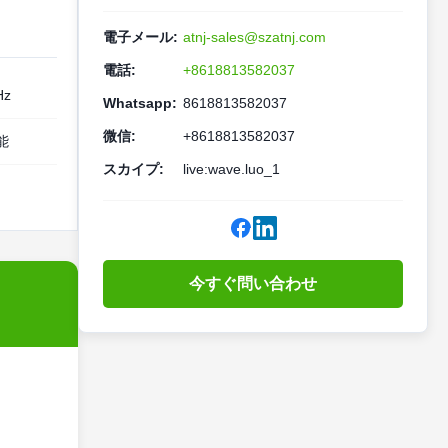
電子メール:
atnj-sales@szatnj.com
電話:
+8618813582037
Hz
Whatsapp:
8618813582037
微信:
+8618813582037
能
スカイプ:
live:wave.luo_1
今すぐ問い合わせ