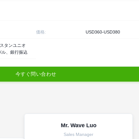
価格:
USD360-USD380
ェスタンユニオ
パル、銀行振込
今
す
ぐ
問
い
合
わ
せ
Mr. Wave Luo
Sales Manager