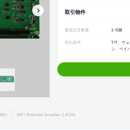
取引物件
最低注文数量:
1~5個
支払条件:
T/T、ウ
ン、ペイ
3dBm
WIFI Repeater Amplifier 2.4GHz