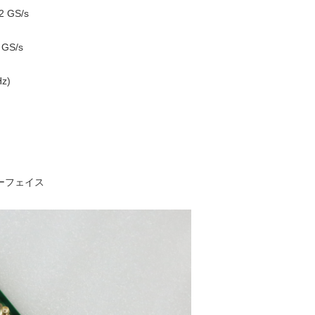
GS/s
S/s
z)
ンターフェイス