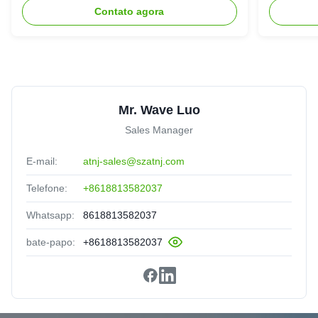
Bda Pico
900+18
Contato agora
Mr. Wave Luo
Sales Manager
E-mail:
atnj-sales@szatnj.com
Telefone:
+8618813582037
Whatsapp:
8618813582037
bate-papo:
+8618813582037