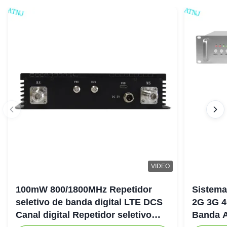
VIDEO
100mW 800/1800MHz Repetidor
Sistema
seletivo de banda digital LTE DCS
2G 3G 4
Canal digital Repetidor seletivo
Banda A