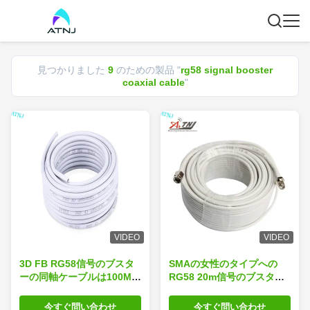
見つかりました
9
のための製品 "
rg58 signal booster
coaxial cable
"
VIDEO
VIDEO
3D FB RG58信号のブスタ
SMAの女性のタイプへの
ーの同軸ケーブルは100M
RG58 20m信号のブスター
300M長さ50Mをカスタマイ
の同軸ケーブルSMAの男性
ズした
今すぐ問い合わせ
今すぐ問い合わせ