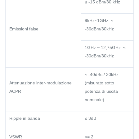
≤ -15 dBm/30 kHz
9kHz~1GHz: ≤
Emissioni false
-36dBm/30kHz
1GHz ~ 12,75GHz: ≤
-30dBm/30kHz
≤ -40dBc / 30kHz
Attenuazione inter-modulazione
(misurato sotto
ACPR
potenza di uscita
nominale)
Ripple in banda
≤ 3dB
VSWR
<= 2