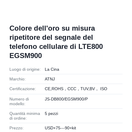
Colore dell'oro su misura
ripetitore del segnale del
telefono cellulare di LTE800
EGSM900
Luogo di origine:
La Cina
Marchio:
ATNJ
Certificazione:
CE,ROHS，CCC，TUV,BV， ISO
Numero di
JS-DB800/EGSM900/P
modello:
Quantità minima
5 pezzi
di ordine:
Prezzo:
USD+75---90+kit