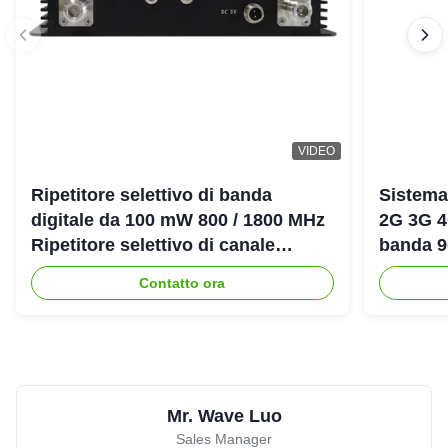
VIDEO
Ripetitore selettivo di banda
Sistema
digitale da 100 mW 800 / 1800 MHz
2G 3G 4
Ripetitore selettivo di canale
banda 
digitale LTE DCS Bda Pico
amplific
Contatto ora
Mr. Wave Luo
Sales Manager