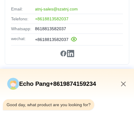
Email:
atnj-sales@szatnj.com
Telefono:
+8618813582037
Whatsapp:
8618813582037
wechat:
+8618813582037
Collegamenti Rapidi
Echo Pang+8619874159234
Casa
1:23 PM
Prodotti
Good day, what product are you looking for?
Su Di Noi
Visita Alla Fabbrica
Controllo Qualità
Contattaci