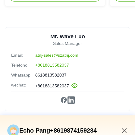
Mr. Wave Luo
Sales Manager
Email:
atnj-sales@szatnj.com
Telefono:
+8618813582037
Whatsapp:
8618813582037
wechat:
+8618813582037
Collegamenti Rapidi
Echo Pang+8619874159234