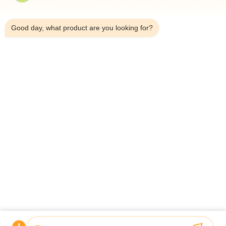
Casa
8:31 PM
Prodotti
Good day, what product are you looking for?
Su Di Noi
Visita Alla Fabbrica
Controllo Qualità
Contattaci
Notizie
Casi
Shenzhen Atnj Communication Technology Co., Ltd.
00-86-18813582037
atnj-sales@szatnj.com
Seguiteci.
© 2026 Shenzhen Atnj Communication Technology Co., Ltd.. All Rights
Reserved.