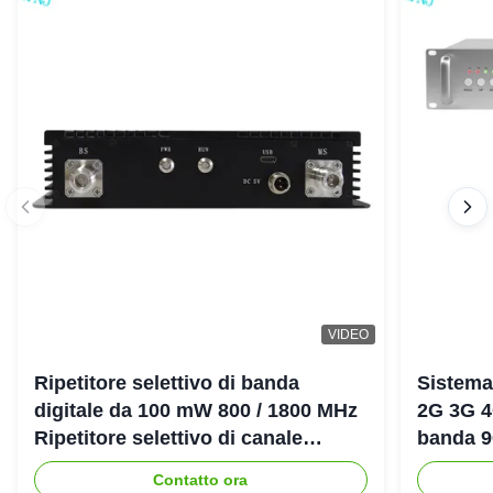
VIDEO
Ripetitore selettivo di banda
Sistema
digitale da 100 mW 800 / 1800 MHz
2G 3G 4
Ripetitore selettivo di canale
banda 
digitale LTE DCS Bda Pico
amplific
Contatto ora