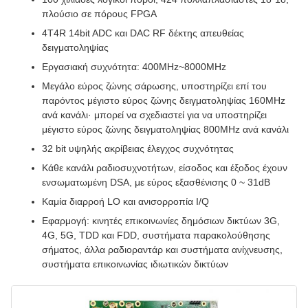
πλούσιο σε πόρους FPGA
4T4R 14bit ADC και DAC RF δέκτης απευθείας
δειγματοληψίας
Εργασιακή συχνότητα: 400MHz~8000MHz
Μεγάλο εύρος ζώνης σάρωσης, υποστηρίζει επί του
παρόντος μέγιστο εύρος ζώνης δειγματοληψίας 160MHz
ανά κανάλι· μπορεί να σχεδιαστεί για να υποστηρίζει
μέγιστο εύρος ζώνης δειγματοληψίας 800MHz ανά κανάλι
32 bit υψηλής ακρίβειας έλεγχος συχνότητας
Κάθε κανάλι ραδιοσυχνοτήτων, είσοδος και έξοδος έχουν
ενσωματωμένη DSA, με εύρος εξασθένισης 0 ~ 31dB
Καμία διαρροή LO και ανισορροπία I/Q
Εφαρμογή: κινητές επικοινωνίες δημόσιων δικτύων 3G,
4G, 5G, TDD και FDD, συστήματα παρακολούθησης
σήματος, άλλα ραδιοραντάρ και συστήματα ανίχνευσης,
συστήματα επικοινωνίας ιδιωτικών δικτύων