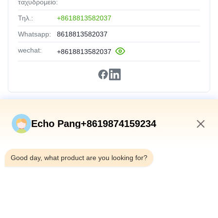
ταχυδρομείο:
Τηλ.:
+8618813582037
Whatsapp:
8618813582037
wechat:
+8618813582037
Γρήγορες Συνδέσεις
Echo Pang+8619874159234
Σπίτι
8:19 AM
Προϊόντα
Good day, what product are you looking for?
Σχετικά Με Εμάς
Επισκέψεις Στο Εργοστάσιο
Έλεγχος Ποιότητας
Επικοινωνήστε Μαζί Μας
Ειδήσεις