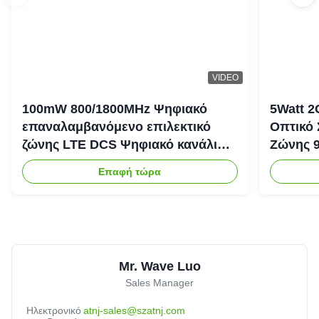
VIDEO
100mW 800/1800MHz Ψηφιακό
5Watt 2
επαναλαμβανόμενο επιλεκτικό
Οπτικό
ζώνης LTE DCS Ψηφιακό κανάλι
Ζώνης 
Επιλεκτικό επαναλαμβανόμενο
Ενισχυτ
Επαφή τώρα
Bda Pico
Mr. Wave Luo
Sales Manager
Ηλεκτρονικό
atnj-sales@szatnj.com