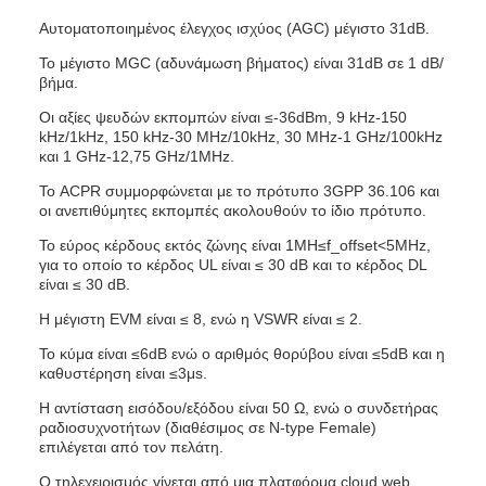
Αυτοματοποιημένος έλεγχος ισχύος (AGC) μέγιστο 31dB.
Το μέγιστο MGC (αδυνάμωση βήματος) είναι 31dB σε 1 dB/
βήμα.
Οι αξίες ψευδών εκπομπών είναι ≤-36dBm, 9 kHz-150
kHz/1kHz, 150 kHz-30 MHz/10kHz, 30 MHz-1 GHz/100kHz
και 1 GHz-12,75 GHz/1MHz.
Το ACPR συμμορφώνεται με το πρότυπο 3GPP 36.106 και
οι ανεπιθύμητες εκπομπές ακολουθούν το ίδιο πρότυπο.
Το εύρος κέρδους εκτός ζώνης είναι 1MH≤f_offset<5MHz,
για το οποίο το κέρδος UL είναι ≤ 30 dB και το κέρδος DL
είναι ≤ 30 dB.
Η μέγιστη EVM είναι ≤ 8, ενώ η VSWR είναι ≤ 2.
Το κύμα είναι ≤6dB ενώ ο αριθμός θορύβου είναι ≤5dB και η
καθυστέρηση είναι ≤3μs.
Η αντίσταση εισόδου/εξόδου είναι 50 Ω, ενώ ο συνδετήρας
ραδιοσυχνοτήτων (διαθέσιμος σε N-type Female)
επιλέγεται από τον πελάτη.
Ο τηλεχειρισμός γίνεται από μια πλατφόρμα cloud web