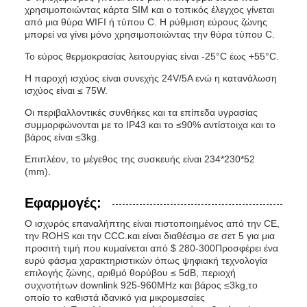
χρησιμοποιώντας κάρτα SIM και ο τοπικός έλεγχος γίνεται
από μια θύρα WIFI ή τύπου C. Η ρύθμιση εύρους ζώνης
μπορεί να γίνει μόνο χρησιμοποιώντας την θύρα τύπου C.
Το εύρος θερμοκρασίας λειτουργίας είναι -25°C έως +55°C.
Η παροχή ισχύος είναι συνεχής 24V/5A ενώ η κατανάλωση
ισχύος είναι ≤ 75W.
Οι περιβαλλοντικές συνθήκες και τα επίπεδα υγρασίας
συμμορφώνονται με το IP43 και το ≤90% αντίστοιχα και το
βάρος είναι ≤3kg.
Επιπλέον, το μέγεθος της συσκευής είναι 234*230*52
(mm).
Εφαρμογές:
Ο ισχυρός επαναλήπτης είναι πιστοποιημένος από την CE,
την ROHS και την CCC.και είναι διαθέσιμο σε σετ 5 για μια
προσιτή τιμή που κυμαίνεται από $ 280-300Προσφέρει ένα
ευρύ φάσμα χαρακτηριστικών όπως ψηφιακή τεχνολογία
επιλογής ζώνης, αριθμό θορύβου ≤ 5dB, περιοχή
συχνοτήτων downlink 925-960MHz και βάρος ≤3kg,το
οποίο το καθιστά ιδανικό για μικρομεσαίες