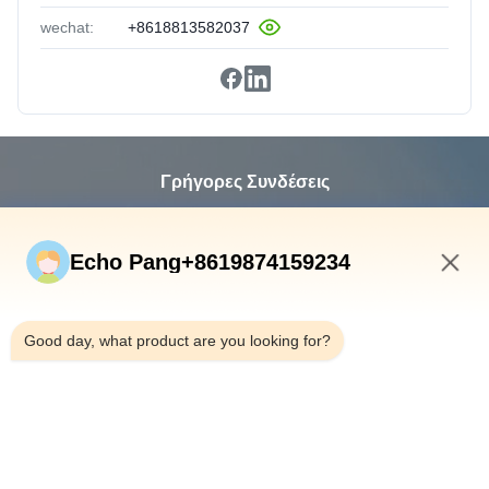
wechat:
+8618813582037
Γρήγορες Συνδέσεις
Σπίτι
Προϊόντα
Echo Pang+8619874159234
Σχετικά Με Εμάς
8:27 PM
Επισκέψεις Στο Εργοστάσιο
Good day, what product are you looking for?
Έλεγχος Ποιότητας
Επικοινωνήστε Μαζί Μας
Ειδήσεις
Υποθέσεις