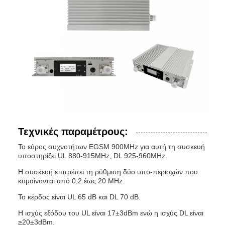
Τεχνικές παραμέτρους:
Το εύρος συχνοτήτων EGSM 900MHz για αυτή τη συσκευή
υποστηρίζει UL 880-915MHz, DL 925-960MHz.
Η συσκευή επιτρέπει τη ρύθμιση δύο υπο-περιοχών που
κυμαίνονται από 0,2 έως 20 MHz.
Το κέρδος είναι UL 65 dB και DL 70 dB.
Η ισχύς εξόδου του UL είναι 17±3dBm ενώ η ισχύς DL είναι
≥20±3dBm.