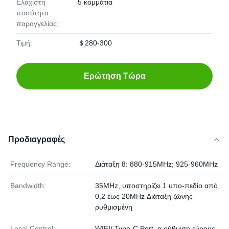
Ελάχιστη
5 κομμάτια
ποσότητα
παραγγελίας:
Τιμή:
＄280-300
Ερώτηση Τώρα
Προδιαγραφές
Frequency Range:
Διάταξη 8: 880-915MHz; 925-960MHz
Bandwidth:
35MHz, υποστηρίζει 1 υπο-πεδίο από
0,2 έως 20MHz Διάταξη ζώνης
ρυθμισμένη
Local Control:
WIFI/ Type-C Port, η ρύθμιση εύρους