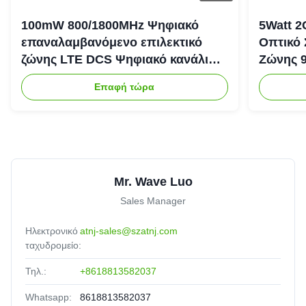
100mW 800/1800MHz Ψηφιακό
5Watt 2
επαναλαμβανόμενο επιλεκτικό
Οπτικό
ζώνης LTE DCS Ψηφιακό κανάλι
Ζώνης 
Επιλεκτικό επαναλαμβανόμενο
Ενισχυτ
Επαφή τώρα
Bda Pico
Mr. Wave Luo
Sales Manager
Ηλεκτρονικό
atnj-sales@szatnj.com
ταχυδρομείο:
Τηλ.:
+8618813582037
Whatsapp:
8618813582037