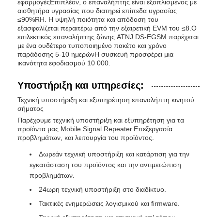
εφαρμογέςΕπιπλέον, ο επαναλήπτης είναι εξοπλισμένος με
αισθητήρα υγρασίας που διατηρεί επίπεδα υγρασίας
≤90%RH. Η υψηλή ποιότητα και απόδοση του
εξασφαλίζεται περαιτέρω από την εξαιρετική EVM του ≤8.Ο
επιλεκτικός επαναλήπτης ζώνης ATNJ DS-EGSM παρέχεται
με ένα ουδέτερο τυποποιημένο πακέτο και χρόνο
παράδοσης 5-10 ημερώνΗ συσκευή προσφέρει μια
ικανότητα εφοδιασμού 10 000.
Υποστήριξη και υπηρεσίες:
Τεχνική υποστήριξη και εξυπηρέτηση επαναλήπτη κινητού
σήματος
Παρέχουμε τεχνική υποστήριξη και εξυπηρέτηση για τα
προϊόντα μας Mobile Signal Repeater.Επεξεργασία
προβλημάτων, και λειτουργία του προϊόντος.
Δωρεάν τεχνική υποστήριξη και κατάρτιση για την
εγκατάσταση του προϊόντος και την αντιμετώπιση
προβλημάτων.
24ωρη τεχνική υποστήριξη στο διαδίκτυο.
Τακτικές ενημερώσεις λογισμικού και firmware.