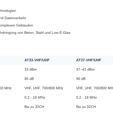
chnologien
und Datenverkehr
 komplexen Gebäuden
chdringung von Beton, Stahl und Low-E-Glas
AT33-VHF/UHF
AT37-VHF/UHF
33 dBm
37–43 dBm
85 dB
90 dB
800 MHz
VHF, UHF, 700/800 MHz
VHF, UHF, 700/800 M
0,2 - 18 MHz
0,2 - 18 MHz
Bis zu 32CH
Bis zu 32CH