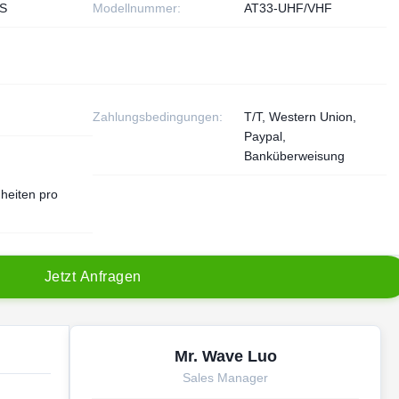
S
Modellnummer:
AT33-UHF/VHF
Zahlungsbedingungen:
T/T, Western Union,
Paypal,
Banküberweisung
heiten pro
J
e
t
z
t
A
n
f
r
a
g
e
n
Mr. Wave Luo
Sales Manager