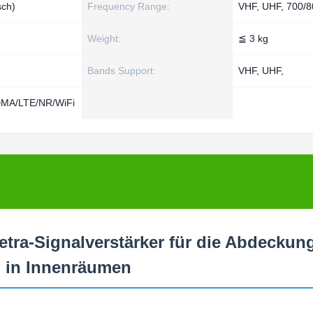
sch)
Frequency Range:
VHF, UHF, 700/
Weight:
≦ 3 kg
Bands Support:
VHF, UHF,
A/LTE/NR/WiFi
tra-Signalverstärker für die Abdeckun
n in Innenräumen