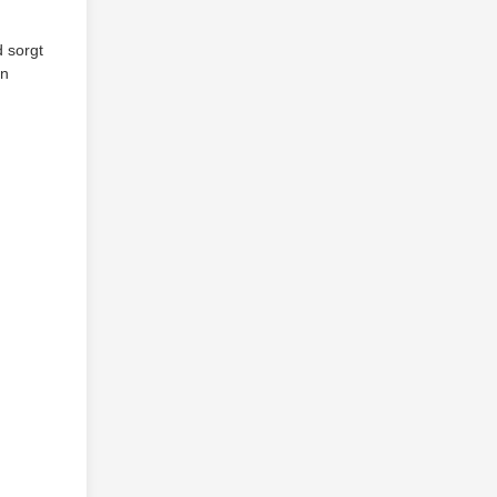
d sorgt
en