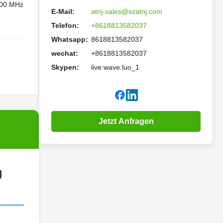
800 MHz
E-Mail:
atnj-sales@szatnj.com
Telefon:
+8618813582037
Whatsapp:
8618813582037
wechat:
+8618813582037
Skypen:
live:wave.luo_1
Jetzt Anfragen
g