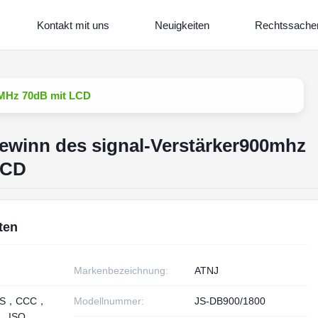
Kontakt mit uns
Neuigkeiten
Rechtssache
0MHz 70dB mit LCD
winn des signal-Verstärker900mhz
LCD
ten
Markenbezeichnung:
ATNJ
HS，CCC，
Modellnummer:
JS-DB900/1800
， ISO