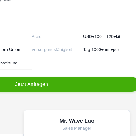
Preis:
USD+100---120+kit
tern Union,
Versorgungsfähigkeit:
Tag 1000+unit+per.
rweisung
J
e
t
z
t
A
n
f
r
a
g
e
n
Mr. Wave Luo
Sales Manager