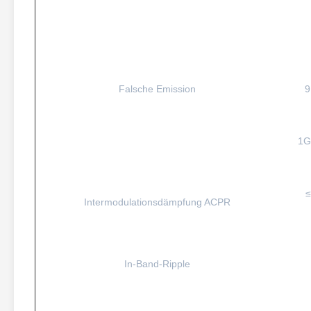
Falsche Emission
9
1G
≤
Intermodulationsdämpfung ACPR
In-Band-Ripple