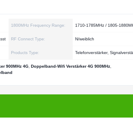
1800MHz Frequency Range:
1710-1785MHz / 1805-1880M
sst
RF Connect Type:
N/weiblich
Products Type:
Telefonverstärker, Signalverst
ker 900MHz 4G
,
Doppelband-Wifi Verstärker 4G 900MHz
,
elband