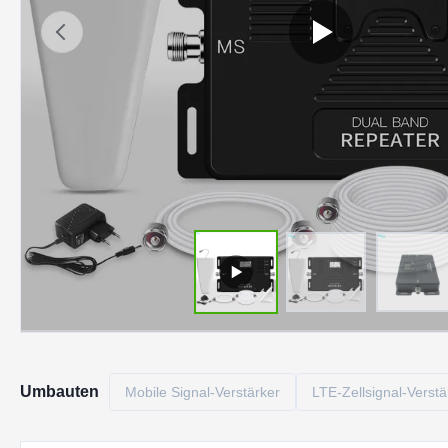
Umbauten
Mobile Signal-Verstärker
LTE-Zellsignal-Verstä