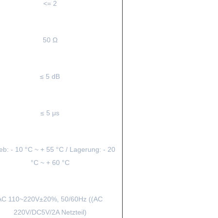
<= 2
50 Ω
≤ 5 dB
≤ 5 μs
eb: - 10 °C ~ + 55 °C / Lagerung: - 20
°C ~ + 60 °C
AC 110~220V±20%, 50/60Hz ((AC
220V/DC5V/2A Netzteil)