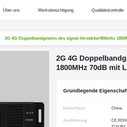
Über uns
Werksbesichtigung
Qualitätskontrolle
2G 4G Doppelbandgewinn des signal-Verstärker900mhz 180
2G 4G Doppelbandge
1800MHz 70dB mit 
Grundlegende Eigenschaf
Herkunftsort:
China
Zertifizierung:
CE,RO
TUV,BV