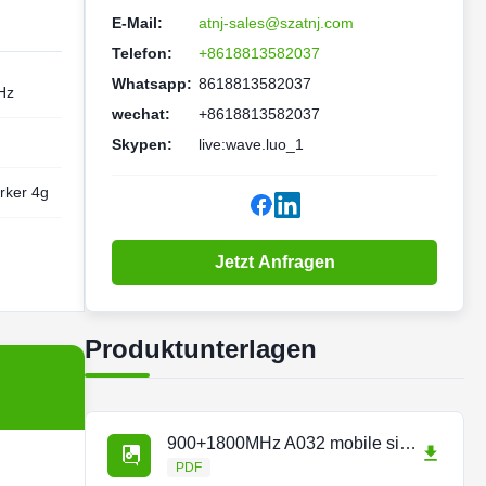
E-Mail:
atnj-sales@szatnj.com
Telefon:
+8618813582037
Whatsapp:
8618813582037
Hz
wechat:
+8618813582037
Skypen:
live:wave.luo_1
ärker 4g
Jetzt Anfragen
Produktunterlagen
900+1800MHz A032 mobile signal repeater.pdf
PDF