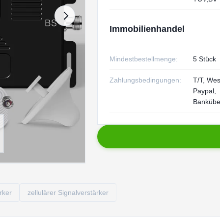
Immobilienhandel
Mindestbestellmenge:
5 Stück
Zahlungsbedingungen:
T/T, Wes
Paypal,
Bankübe
rker
zellulärer Signalverstärker