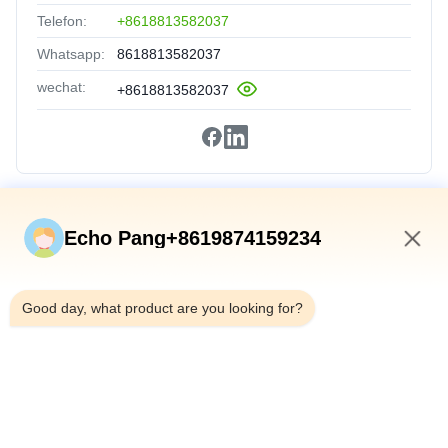
Telefon:
+8618813582037
Whatsapp:
8618813582037
wechat:
+8618813582037
Schnelle Verbindungen
Echo Pang+8619874159234
Zu Hause
6:28 AM
Produkte
Good day, what product are you looking for?
Über Uns
Werksbesichtigung
Qualitätskontrolle
Kontakt Mit Uns
Neuigkeiten
Rechtssachen