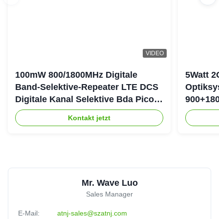
VIDEO
100mW 800/1800MHz Digitale
5Watt 2
Band-Selektive-Repeater LTE DCS
Optiksy
Digitale Kanal Selektive Bda Pico-
900+180
Repeater
DAS-Re
Kontakt jetzt
Mr. Wave Luo
Sales Manager
E-Mail:
atnj-sales@szatnj.com