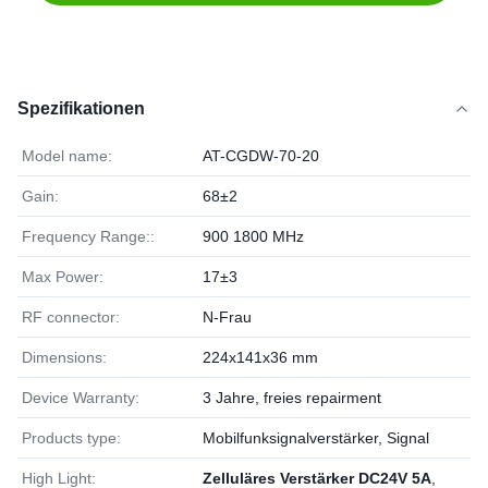
Spezifikationen
Model name:
AT-CGDW-70-20
Gain:
68±2
Frequency Range::
900 1800 MHz
Max Power:
17±3
RF connector:
N-Frau
Dimensions:
224x141x36 mm
Device Warranty:
3 Jahre, freies repairment
Products type:
Mobilfunksignalverstärker, Signal
High Light:
Zelluläres Verstärker DC24V 5A
,