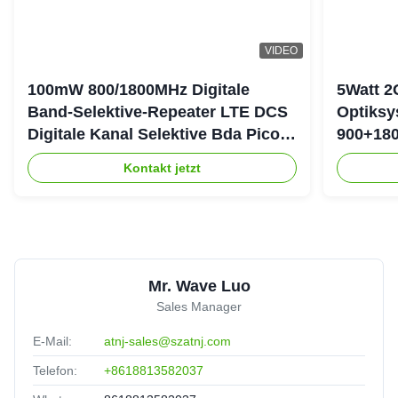
VIDEO
100mW 800/1800MHz Digitale
5Watt 2
Band-Selektive-Repeater LTE DCS
Optiksy
Digitale Kanal Selektive Bda Pico-
900+180
Repeater
DAS-Re
Kontakt jetzt
Mr. Wave Luo
Sales Manager
E-Mail:
atnj-sales@szatnj.com
Telefon:
+8618813582037