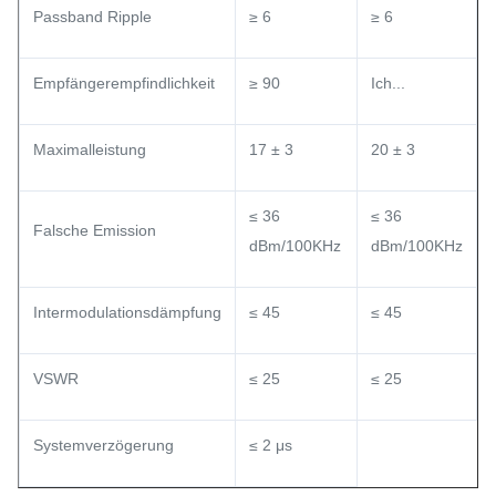
Passband Ripple
≥ 6
≥ 6
Empfängerempfindlichkeit
≥ 90
Ich...
Maximalleistung
17 ± 3
20 ± 3
≤ 36
≤ 36
Falsche Emission
dBm/100KHz
dBm/100KHz
Intermodulationsdämpfung
≤ 45
≤ 45
VSWR
≤ 25
≤ 25
Systemverzögerung
≤ 2 μs