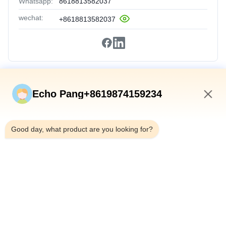
Whatsapp:
8618813582037
wechat:
+8618813582037
Schnelle Verbindungen
Echo Pang+8619874159234
Zu Hause
8:49 AM
Produkte
Good day, what product are you looking for?
Über Uns
Werksbesichtigung
Qualitätskontrolle
Kontakt Mit Uns
Neuigkeiten
Rechtssachen
Shenzhen Atnj Communication Technology Co., Ltd.