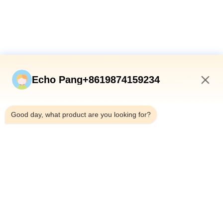
Schnelle Verbindungen
Echo Pang+8619874159234
Zu Hause
2:24 PM
Produkte
Good day, what product are you looking for?
Über Uns
Werksbesichtigung
Qualitätskontrolle
Kontakt Mit Uns
Neuigkeiten
Rechtssachen
Shenzhen Atnj Communication Technology Co., Ltd.