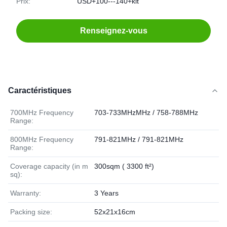
Prix:
USD+100---140+kit
Renseignez-vous
Caractéristiques
700MHz Frequency
703-733MHzMHz / 758-788MHz
Range:
800MHz Frequency
791-821MHz / 791-821MHz
Range:
Coverage capacity (in m
300sqm ( 3300 ft²)
sq):
Warranty:
3 Years
Packing size:
52x21x16cm