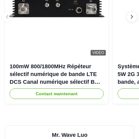
VIDEO
100mW 800/1800MHz Répéteur
Système
sélectif numérique de bande LTE
5W 2G 3
DCS Canal numérique sélectif Bda
bande, 
Pico Répéteur
900+18
Contact maintenant
Mr. Wave Luo