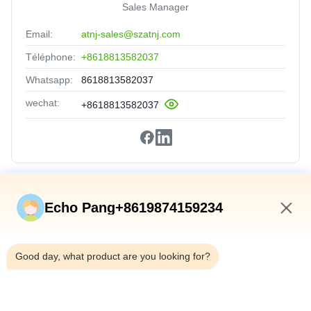
Sales Manager
Email:
atnj-sales@szatnj.com
Téléphone:
+8618813582037
Whatsapp:
8618813582037
wechat:
+8618813582037
Liens Rapides
Echo Pang+8619874159234
Accueil
3:29 PM
Produits
Good day, what product are you looking for?
À Propos De Nous
Visite De L'usine
Contrôle Qualité