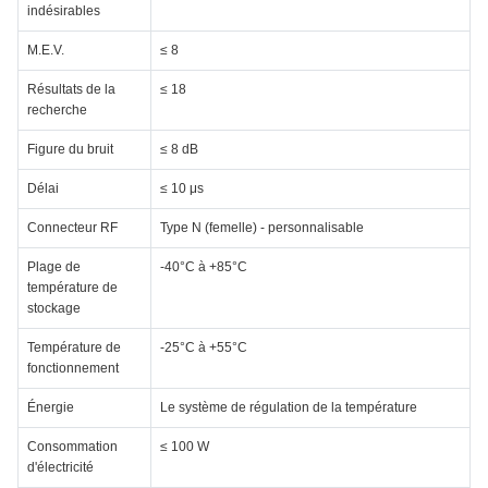
indésirables
M.E.V.
≤ 8
Résultats de la
≤ 18
recherche
Figure du bruit
≤ 8 dB
Délai
≤ 10 μs
Connecteur RF
Type N (femelle) - personnalisable
Plage de
-40°C à +85°C
température de
stockage
Température de
-25°C à +55°C
fonctionnement
Énergie
Le système de régulation de la température
Consommation
≤ 100 W
d'électricité