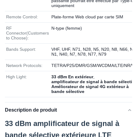
passante pourrait être effectué par Type-C
uniquement
Remote Control:
Plate-forme Web cloud par carte SIM
RF
N-type (femme)
Connector(Customers
to Choose):
Bands Support:
VHF, UHF, N71, N28, N5, N20, N8, N66, N3,
N1, N40, N7, N78, N77, N79
Network Protocols:
TETRA/P25/DMR/GSM/WCDMA/LTE/NR/Wi
High Light:
33 dBm En extérieur
,
amplificateur de signal à bande sélective
Améliorateur de signal 4G extérieur à
bande sélective
Description de produit
33 dBm amplificateur de signal à
bande sélective extérieure LTE