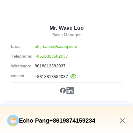
Mr. Wave Luo
Sales Manager
Email:
atnj-sales@szatnj.com
Téléphone:
+8618813582037
Whatsapp:
8618813582037
wechat:
+8618813582037
Liens Rapides
Echo Pang+8619874159234
Accueil
4:08 AM