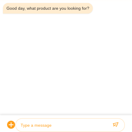
Produits
Good day, what product are you looking for?
À Propos De Nous
Visite De L'usine
Contrôle Qualité
Contactez-Nous
Nouvelles
Les Affaires
Shenzhen Atnj Communication Technology Co., Ltd.
00-86-18813582037
atnj-sales@szatnj.com
Suivez-Nous!
© 2026 Shenzhen Atnj Communication Technology Co., Ltd.. All Rights
Reserved.