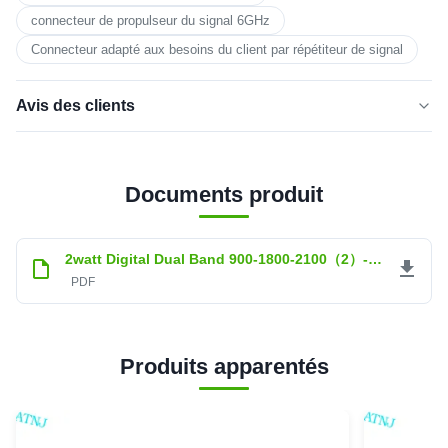
connecteur de propulseur du signal 6GHz
Connecteur adapté aux besoins du client par répétiteur de signal
Avis des clients
5.0
★★★★★
★★★★★
Basé sur 50 critiques récemment
Documents produit
cinq
100%
étoiles
2watt Digital Dual Band 900-1800-2100（2）-80-33.pdf
4 étoiles
0
PDF
3 étoiles
0
2 étoiles
0
1 étoile
0
Produits apparentés
Aleix Pellicer Garcia
★★★★★
★★★★★
A
Belgium
Nov 9.2025
It works great, the frequency can be adjusted to Vodafone
correctly,and LTE speed goes fast.