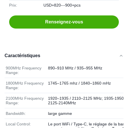
Prix:
USD+820---900+pcs
Renseignez-vous
Caractéristiques
900MHz Frequency
890–910 MHz / 935–955 MHz
Range:
1800MHz Frequency
1745–1765 mhz / 1840–1860 mHz
Range:
2100MHz Frequency
1920–1935 / 2110–2125 MHz; 1935-1950 /
Range:
2125-2140MHz
Bandwidth:
large gamme
Local Control:
Le port WiFi / Type-C, le réglage de la band