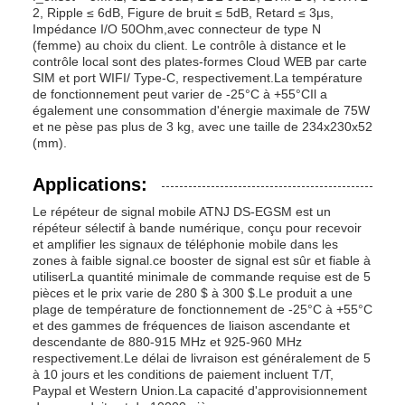
2, Ripple ≤ 6dB, Figure de bruit ≤ 5dB, Retard ≤ 3μs,
Impédance I/O 50Ohm,avec connecteur de type N
(femme) au choix du client. Le contrôle à distance et le
contrôle local sont des plates-formes Cloud WEB par carte
SIM et port WIFI/ Type-C, respectivement.La température
de fonctionnement peut varier de -25°C à +55°CIl a
également une consommation d'énergie maximale de 75W
et ne pèse pas plus de 3 kg, avec une taille de 234x230x52
(mm).
Applications:
Le répéteur de signal mobile ATNJ DS-EGSM est un
répéteur sélectif à bande numérique, conçu pour recevoir
et amplifier les signaux de téléphonie mobile dans les
zones à faible signal.ce booster de signal est sûr et fiable à
utiliserLa quantité minimale de commande requise est de 5
pièces et le prix varie de 280 $ à 300 $.Le produit a une
plage de température de fonctionnement de -25°C à +55°C
et des gammes de fréquences de liaison ascendante et
descendante de 880-915 MHz et 925-960 MHz
respectivement.Le délai de livraison est généralement de 5
à 10 jours et les conditions de paiement incluent T/T,
Paypal et Western Union.La capacité d'approvisionnement