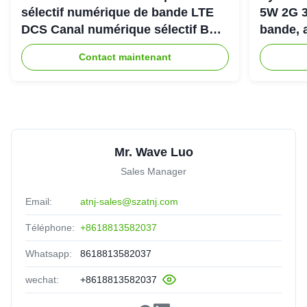
sélectif numérique de bande LTE
5W 2G 3
DCS Canal numérique sélectif Bda
bande, 
Pico Répéteur
900+18
Contact maintenant
Mr. Wave Luo
Sales Manager
Email:
atnj-sales@szatnj.com
Téléphone:
+8618813582037
Whatsapp:
8618813582037
wechat:
+8618813582037