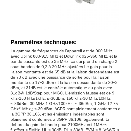
Paramètres techniques:
La gamme de fréquences de l'appareil est de 900 MHz,
avec Uplink 880-915 MHz et Downlink 925-960 MHz, et la
bande passante est de 35 MHz, ce qui prend en charge 2
sous-bandes de 0,2 à 20 MHz ajustées.Le gain pour la
liaison montante est de 65 dB et la liaison descendante est
de 70 dB avec une puissance de sortie pour la liaison
montante de 17+3 dBm et la liaison descendante de 20+3
dBm, et 31dB est le contrôle automatique du gain avec
31dB@ 1dB/Step pour MGC. L'émission fausse est de 9
kHz-150 kHz/1kHz, ≤-36dBm; 150 kHz-30 MHz/10kHz,
≤-36dBm; 30 MHz-1 GHz/100kHz, ≤-36dBm; 1 GHz-12.75
GHz/1MHz,; ≤-30 dBm, ACPR sont pleinement conformes à
la 3GPP 36.106, et les émissions indésirables sont
pleinement conformes à 3GPP 36.106, également. En
dehors du gain de bande pour 2100MHz est 1MHz≤
f_offset < 5MHz, UL ≤ 30dB; DL ≤ 30dB, EVM ≤ 8, VSWR ≤