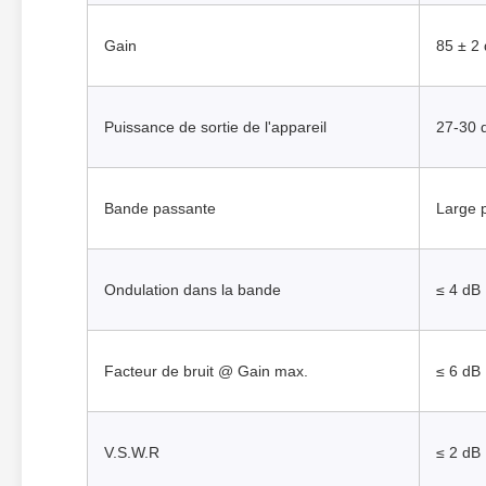
Gain
85 ± 2
Puissance de sortie de l'appareil
27-30
Bande passante
Large 
Ondulation dans la bande
≤ 4 dB
Facteur de bruit @ Gain max.
≤ 6 dB
V.S.W.R
≤ 2 dB