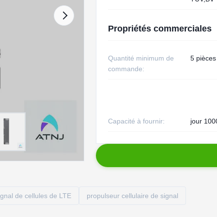
Propriétés commerciales
Quantité minimum de
5 pièces
commande:
Capacité à fournir:
jour 100
gnal de cellules de LTE
propulseur cellulaire de signal