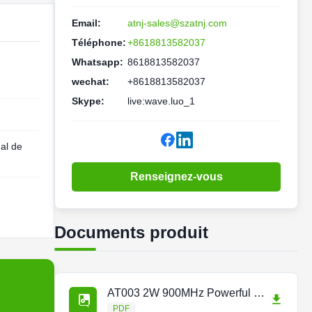
Email:
atnj-sales@szatnj.com
Téléphone:
+8618813582037
Whatsapp:
8618813582037
wechat:
+8618813582037
Skype:
live:wave.luo_1
nal de
Renseignez-vous
Documents produit
AT003 2W 900MHz Powerful Single Band Repeater.pdf
PDF