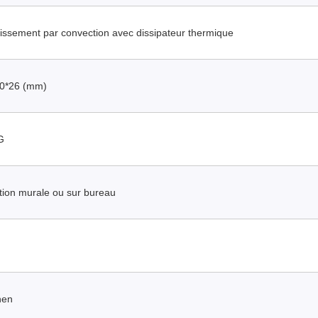
dissement par convection avec dissipateur thermique
0*26 (mm)
G
ation murale ou sur bureau
hen