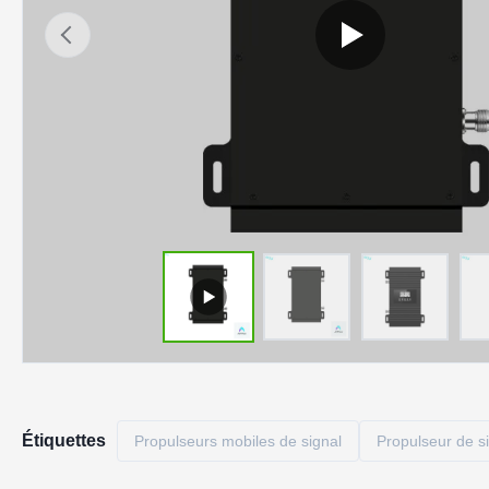
Étiquettes
Propulseurs mobiles de signal
Propulseur de si