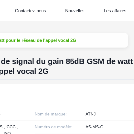
Contactez-nous
Nouvelles
Les affaires
t pour le réseau de l'appel vocal 2G
 de signal du gain 85dB GSM de watt
appel vocal 2G
e
Nom de marque:
ATNJ
HS，CCC，
Numéro de modèle:
AS-MS-G
， ISO