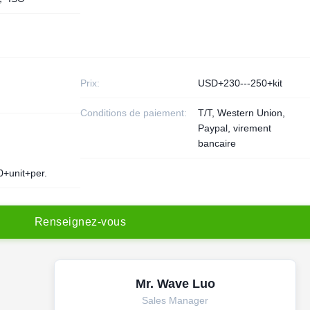
Prix:
USD+230---250+kit
Conditions de paiement:
T/T, Western Union,
Paypal, virement
bancaire
0+unit+per.
R
e
n
s
e
i
g
n
e
z
-
v
o
u
s
Mr. Wave Luo
Sales Manager