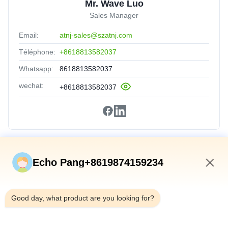
Mr. Wave Luo
Sales Manager
Email:
atnj-sales@szatnj.com
Téléphone:
+8618813582037
Whatsapp:
8618813582037
wechat:
+8618813582037
Liens Rapides
Echo Pang+8619874159234
Accueil
1:00 PM
Produits
Good day, what product are you looking for?
À Propos De Nous
Visite De L'usine