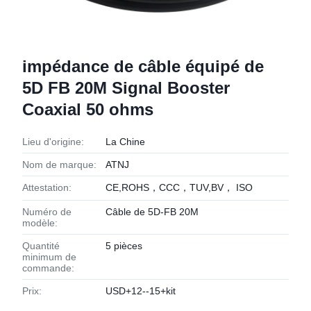
impédance de câble équipé de
5D FB 20M Signal Booster
Coaxial 50 ohms
Lieu d'origine:
La Chine
Nom de marque:
ATNJ
Attestation:
CE,ROHS，CCC，TUV,BV， ISO
Numéro de
Câble de 5D-FB 20M
modèle:
Quantité
5 pièces
minimum de
commande:
Prix:
USD+12--15+kit