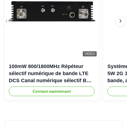
VIDEO
100mW 800/1800MHz Répéteur
Système
sélectif numérique de bande LTE
5W 2G 3
DCS Canal numérique sélectif Bda
bande, 
Pico Répéteur
900+18
Contact maintenant