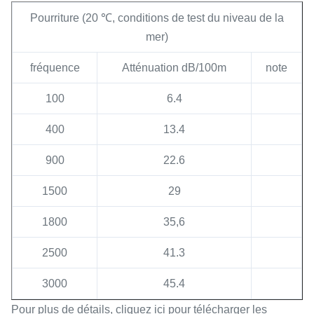
Pourriture (20 ℃, conditions de test du niveau de la
mer)
fréquence
Atténuation dB/100m
note
100
6.4
400
13.4
900
22.6
1500
29
1800
35,6
2500
41.3
3000
45.4
Pour plus de détails, cliquez ici pour télécharger les