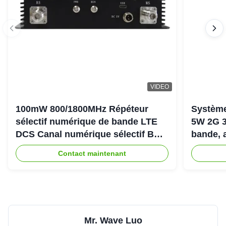
VIDEO
100mW 800/1800MHz Répéteur
Système
sélectif numérique de bande LTE
5W 2G 3
DCS Canal numérique sélectif Bda
bande, 
Pico Répéteur
900+18
Contact maintenant
Mr. Wave Luo