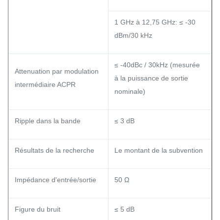
1 GHz à 12,75 GHz: ≤ -30
dBm/30 kHz
≤ -40dBc / 30kHz (mesurée
Attenuation par modulation
à la puissance de sortie
intermédiaire ACPR
nominale)
Ripple dans la bande
≤ 3 dB
Résultats de la recherche
Le montant de la subvention
Impédance d'entrée/sortie
50 Ω
Figure du bruit
≤ 5 dB