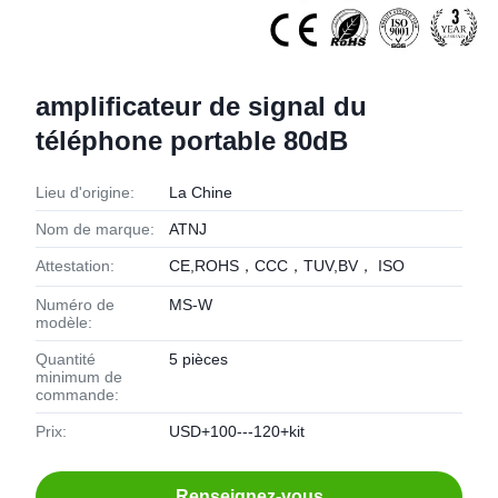
amplificateur de signal du
téléphone portable 80dB
Lieu d'origine:
La Chine
Nom de marque:
ATNJ
Attestation:
CE,ROHS，CCC，TUV,BV， ISO
Numéro de
MS-W
modèle:
Quantité
5 pièces
minimum de
commande:
Prix:
USD+100---120+kit
Renseignez-vous