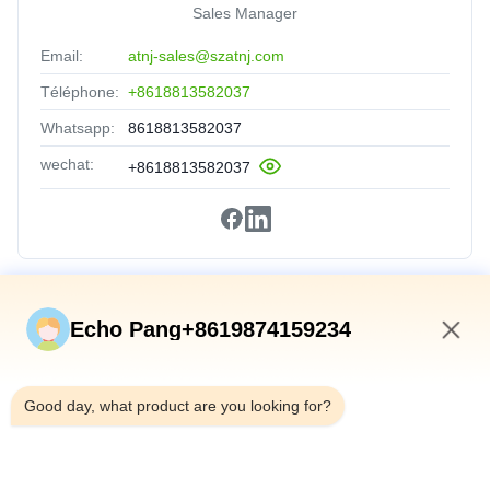
Sales Manager
Email:
atnj-sales@szatnj.com
Téléphone:
+8618813582037
Whatsapp:
8618813582037
wechat:
+8618813582037
Liens Rapides
Echo Pang+8619874159234
Accueil
3:54 PM
Produits
Good day, what product are you looking for?
À Propos De Nous
Visite De L'usine
Contrôle Qualité