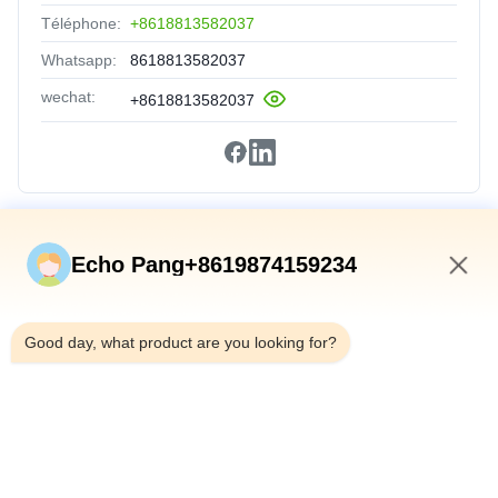
Téléphone:
+8618813582037
Whatsapp:
8618813582037
wechat:
+8618813582037
Liens Rapides
Echo Pang+8619874159234
Accueil
11:31 AM
Produits
Good day, what product are you looking for?
À Propos De Nous
Visite De L'usine
Contrôle Qualité
Contactez-Nous
Nouvelles
Les Affaires