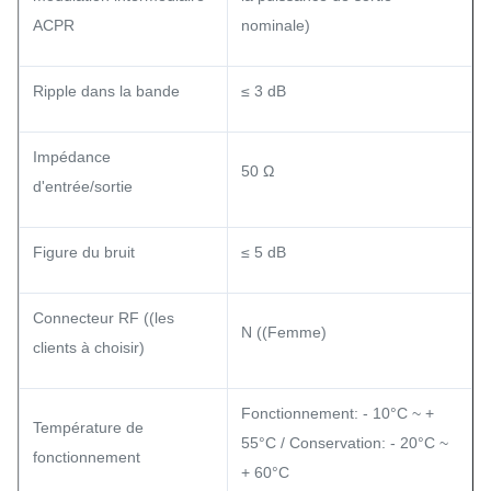
ACPR
nominale)
Ripple dans la bande
≤ 3 dB
Impédance
50 Ω
d'entrée/sortie
Figure du bruit
≤ 5 dB
Connecteur RF ((les
N ((Femme)
clients à choisir)
Fonctionnement: - 10°C ~ +
Température de
55°C / Conservation: - 20°C ~
fonctionnement
+ 60°C