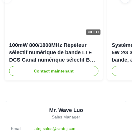
VIDEO
100mW 800/1800MHz Répéteur
Système
sélectif numérique de bande LTE
5W 2G 3
DCS Canal numérique sélectif Bda
bande, 
Pico Répéteur
900+18
Contact maintenant
Mr. Wave Luo
Sales Manager
Email:
atnj-sales@szatnj.com