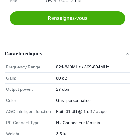
Prix:
USD+100---120+kit
Renseignez-vous
Caractéristiques
Frequency Range:
824-849MHz / 869-894MHz
Gain:
80 dB
Output power:
27 dbm
Color:
Gris, personnalisé
AGC Intelligent function:
Fait, 31 dB @ 1 dB / étape
RF Connect Type:
N / Connecteur féminin
Weight:
3,5 kg