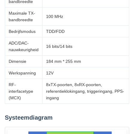
bandbreedte
Maximale TX-
100 MHz
bandbreedte
Bedrijfsmodus
TDD/FDD
ADC/DAC-
16 bits/14 bits
nauwkeurigheid
Dimensie
184 mm * 255 mm
Werkspanning
12V
RF-
8xTX-poorten, 8xRX-poorten,
interfacetype
referentieklokingang, triggeringang, PPS-
(MCX)
ingang
Systeemdiagram