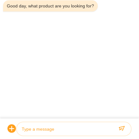
Producten
Good day, what product are you looking for?
Over Ons
Fabriekstocht
Kwaliteitscontrole
Neem Contact Met Ons Op
Nieuws
Gevallen
Shenzhen Atnj Communication Technology Co., Ltd.
00-86-18813582037
atnj-sales@szatnj.com
Volg Ons.
© 2026 Shenzhen Atnj Communication Technology Co., Ltd.. All Rights
Reserved.