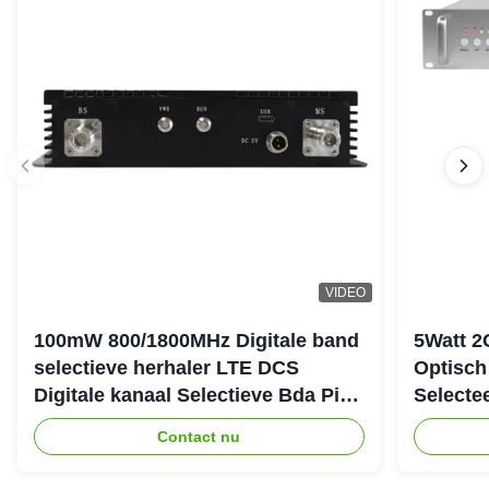
VIDEO
100mW 800/1800MHz Digitale band
5Watt 2
selectieve herhaler LTE DCS
Optisch
Digitale kanaal Selectieve Bda Pico
Selecte
herhaler
Verster
Contact nu