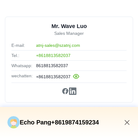
Mr. Wave Luo
Sales Manager
E-mail:
atnj-sales@szatnj.com
Tel.:
+8618813582037
Whatsapp:
8618813582037
wechatten:
+8618813582037
Snelkoppelingen
Echo Pang+8619874159234
Huis
6:34 AM