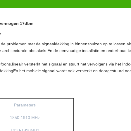
svermogen 17dbm
z
e problemen met de signaaldekking in binnenshuizen op te lossen al
 architecturale obstakels.En de eenvoudige installatie en onderhoud k
oons.lineair versterkt het signaal en stuurt het vervolgens via het Indo
dekkingEn het mobiele signaal wordt ook versterkt en doorgestuurd na
Parameters
1850-1910 MHz
1930-1990MHz