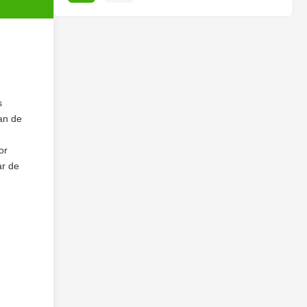
s
an de
or
ar de