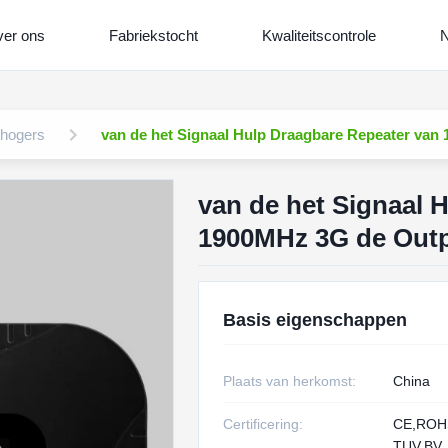
er ons
Fabriekstocht
Kwaliteitscontrole
N
rhogers
van de het Signaal Hulp Draagbare Repeater va
van de het Signaal 
1900MHz 3G de Out
Basis eigenschappen
Plaats van herkomst:
China
Certificering:
CE,RO
TUV,BV