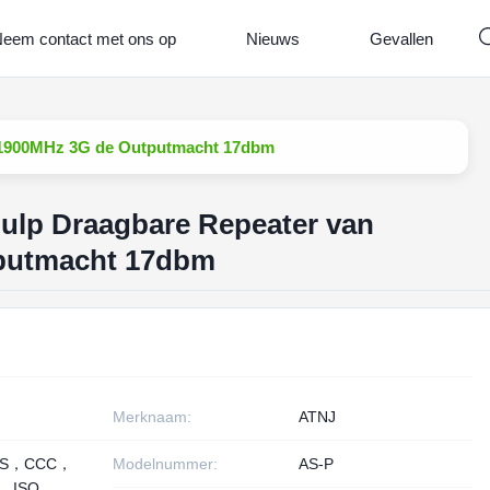
eem contact met ons op
Nieuws
Gevallen
n 1900MHz 3G de Outputmacht 17dbm
Hulp Draagbare Repeater van
putmacht 17dbm
Merknaam:
ATNJ
HS，CCC，
Modelnummer:
AS-P
， ISO