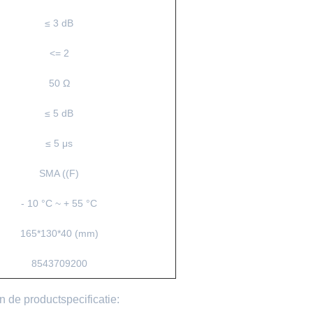
≤ 3 dB
<= 2
50 Ω
≤ 5 dB
≤ 5 μs
SMA ((F)
- 10 °C ~ + 55 °C
165*130*40 (mm)
8543709200
n de productspecificatie: