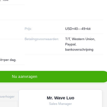
Prijs:
USD+40---49+kit
Betalingsvoorwaarden:
T/T, Western Union,
Paypal,
bankoverschrijving
it+per dag.
N
u
a
a
n
v
r
a
g
e
n
gsverhoger
Mr. Wave Luo
Sales Manager