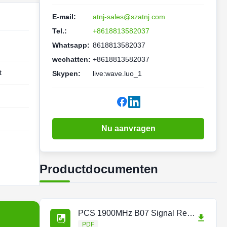
E-mail:
atnj-sales@szatnj.com
Tel.:
+8618813582037
Whatsapp:
8618813582037
wechatten:
+8618813582037
t
Skypen:
live:wave.luo_1
Nu aanvragen
Productdocumenten
PCS 1900MHz B07 Signal Repeater.pdf
PDF