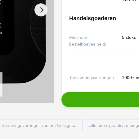
Handelsgoederen
Minimale
5 stuks
bestelhoeveelheid:
Toeleveringsvermogen:
1000+un
 Spanningsverhoger van het Celsignaal
cellulaire signaalspannin