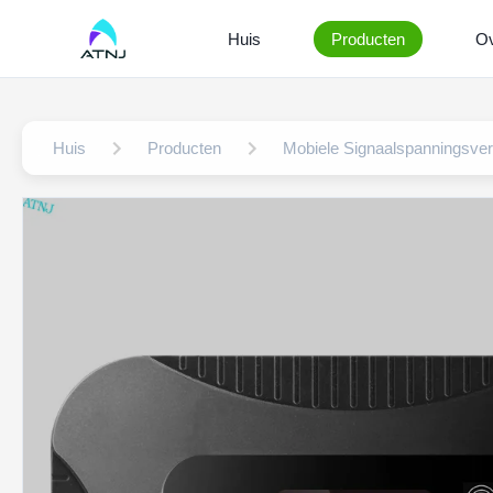
Huis
Producten
Ov
Huis
Producten
Mobiele Signaalspanningsve