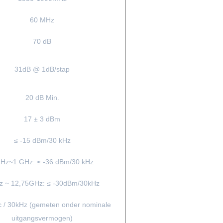
60 MHz
70 dB
31dB @ 1dB/stap
20 dB Min.
17 ± 3 dBm
≤ -15 dBm/30 kHz
kHz~1 GHz: ≤ -36 dBm/30 kHz
 ~ 12,75GHz: ≤ -30dBm/30kHz
c / 30kHz (gemeten onder nominale
uitgangsvermogen)