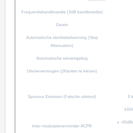
Frequentiebandbreedte (3dB bandbreedte)
Gewin
Automatische sterktebeheersing (Step
Attenuation)
Automatische winstregeling
Uitvoervermogen ((Klanten te kiezen)
Spurious Emission (Falsche uitstoot)
9 
1GHz
≤ -40dB
Inter-modulatieverminder ACPR