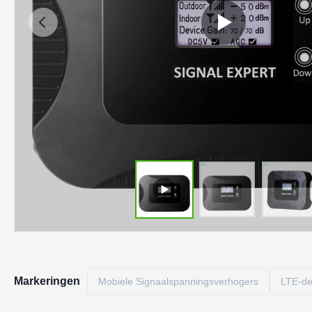
Markeringen
Mobiele Signaalspanningsverhogers
LTE-de