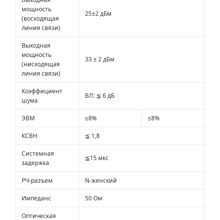
мощность
25±2 дБм
(восходящая
линия связи)
Выходная
мощность
33 ± 2 дБм
(нисходящая
линия связи)
Коэффициент
ВЛ: ≦ 6 дБ
шума
ЭВМ
≤8%
≤8%
КСВН
≦ 1,8
Системная
≦15 мкс
задержка
РЧ-разъем
N-женский
Импеданс
50 Ом
Оптическая