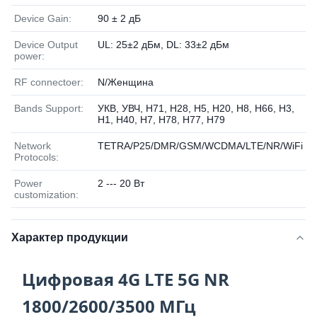
Device Gain:
90 ± 2 дБ
Device Output
UL: 25±2 дБм, DL: 33±2 дБм
power:
RF connectoer:
N/Женщина
Bands Support:
УКВ, УВЧ, Н71, Н28, Н5, Н20, Н8, Н66, Н3,
Н1, Н40, Н7, Н78, Н77, Н79
Network
TETRA/P25/DMR/GSM/WCDMA/LTE/NR/WiFi
Protocols:
Power
2 --- 20 Вт
customization:
Характер продукции
Цифровая 4G LTE 5G NR
1800/2600/3500 МГц