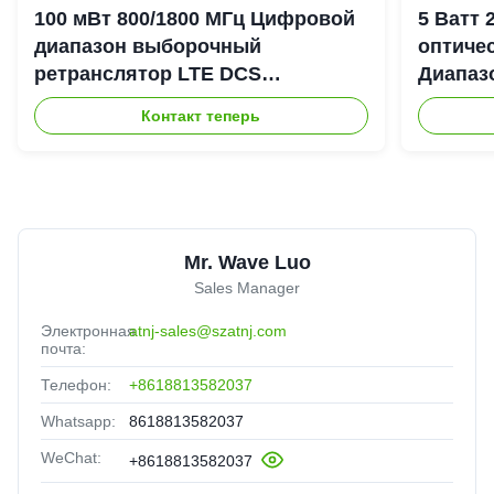
100 мВт 800/1800 МГц Цифровой
5 Ватт
диапазон выборочный
оптиче
ретранслятор LTE DCS
Диапаз
Цифровой канал выборочный
900+18
Контакт теперь
Bda Пико ретранслятор
DAS Re
Mr. Wave Luo
Sales Manager
Электронная
atnj-sales@szatnj.com
почта:
Телефон:
+8618813582037
Whatsapp:
8618813582037
WeChat:
+8618813582037