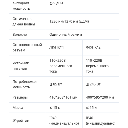
выходная
≧-9 дБм
мощность
Оптическая
1330 нм/1270 нм (ДДМ)
длина волны
Волокно
Одиночный режим
Оптоволоконный
ЛК/ПК*4
ФК/ПК*2
разъем
110~220В
110~220В
Источник
переменного
переменного
питания
тока
тока
Потребляемая
≦ 85 Вт
≦ 245 Вт
мощность
Размеры
416*268*101 мм
400*595*200 мм
Масса
≦ 15 кг
≦ 15 кг
IP40
IP40
IP-рейтинг
(индивидуально)
(индивидуально)