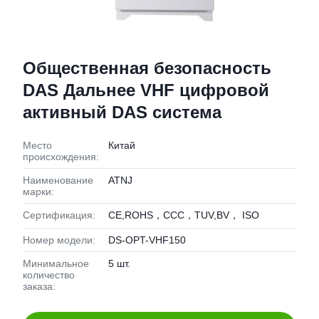
Общественная безопасность
DAS Дальнее VHF цифровой
активный DAS система
Место
Китай
происхождения:
Наименование
ATNJ
марки:
Сертификация:
CE,ROHS，CCC，TUV,BV， ISO
Номер модели:
DS-OPT-VHF150
Минимальное
5 шт.
количество
заказа: