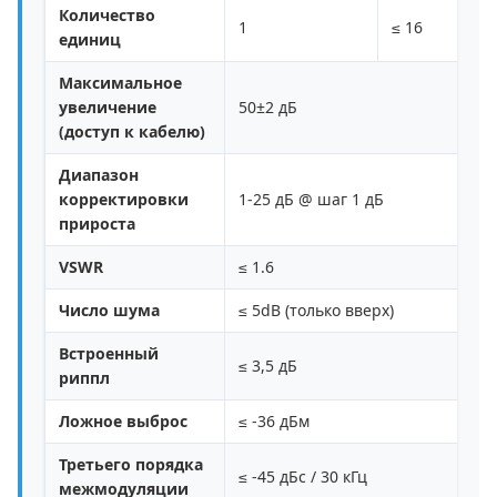
Количество
1
≤ 16
единиц
Максимальное
увеличение
50±2 дБ
(доступ к кабелю)
Диапазон
корректировки
1-25 дБ @ шаг 1 дБ
прироста
VSWR
≤ 1.6
Число шума
≤ 5dB (только вверх)
Встроенный
≤ 3,5 дБ
риппл
Ложное выброс
≤ -36 дБм
Третьего порядка
≤ -45 дБc / 30 кГц
межмодуляции