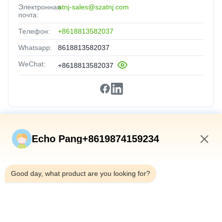
Электронная
atnj-sales@szatnj.com
почта:
Телефон:
+8618813582037
Whatsapp:
8618813582037
WeChat:
+8618813582037
Быстрые Связи
Echo Pang+8619874159234
Домой
6:55 AM
Продукты
Good day, what product are you looking for?
О Нас
Экскурсия По Заводу
Контроль Качества
Свяжитесь С Нами