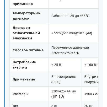
приемника
Температурный
Работа: от -25 до +55°C
диапазон
Диапазон
относительной
≤ 95% (без конденсации)
влажности
Переменное давление
Силовое питание
220V±44V/50±5Hz
Потребление
≤ 25 Вт
≤ 160 Вт
энергии
В помещениях
Внутри или
Применение
(IP20)
снаружи (IP65
330×425×44 мм
Размеры
450×335×180
(19" 1U)
Вес
8 кг
20 кг