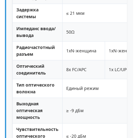
Задержка
≤ 21 мкм
системы
Импеданс ввода/
50Ω
вывода
Радиочастотный
1xN-женщина
1xN-женщин
разъем
Оптический
8x FC/APC
1x LC/UPC
соединитель
Тип оптического
Единый режим
волокна
Выходная
оптическая
≥ -9 дБм
мощность
Чувствительность
оптического
≤ -20 дБм