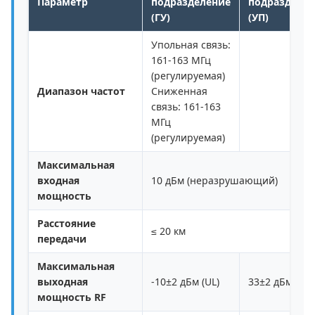
Параметр
подразделение
подразделе
(ГУ)
(УП)
Упольная связь:
161-163 МГц
(регулируемая)
Диапазон частот
Сниженная
связь: 161-163
МГц
(регулируемая)
Максимальная
входная
10 дБм (неразрушающий)
мощность
Расстояние
≤ 20 км
передачи
Максимальная
выходная
-10±2 дБм (UL)
33±2 дБм (DL)
мощность RF