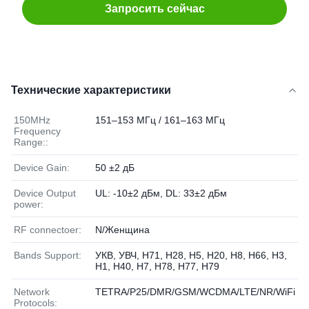
Запросить сейчас
Технические характеристики
150MHz
151–153 МГц / 161–163 МГц
Frequency
Range::
Device Gain:
50 ±2 дБ
Device Output
UL: -10±2 дБм, DL: 33±2 дБм
power:
RF connectoer:
N/Женщина
Bands Support:
УКВ, УВЧ, Н71, Н28, Н5, Н20, Н8, Н66, Н3,
Н1, Н40, Н7, Н78, Н77, Н79
Network
TETRA/P25/DMR/GSM/WCDMA/LTE/NR/WiFi
Protocols: