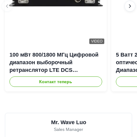
VIDEO
100 мВт 800/1800 МГц Цифровой
5 Ватт
диапазон выборочный
оптиче
ретранслятор LTE DCS
Диапаз
Цифровой канал выборочный
900+18
Контакт теперь
Bda Пико ретранслятор
DAS Re
Mr. Wave Luo
Sales Manager