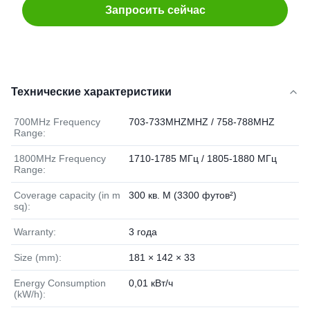
Запросить сейчас
Технические характеристики
700MHz Frequency
703-733MHZMHZ / 758-788MHZ
Range:
1800MHz Frequency
1710-1785 МГц / 1805-1880 МГц
Range:
Coverage capacity (in m
300 кв. М (3300 футов²)
sq):
Warranty:
3 года
Size (mm):
181 × 142 × 33
Energy Consumption
0,01 кВт/ч
(kW/h):