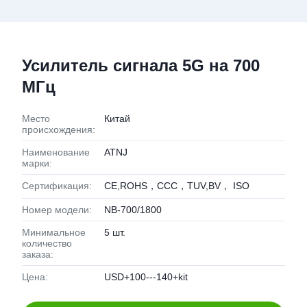
Усилитель сигнала 5G на 700
МГц
Место
Китай
происхождения:
Наименование
ATNJ
марки:
Сертификация:
CE,ROHS，CCC，TUV,BV， ISO
Номер модели:
NB-700/1800
Минимальное
5 шт.
количество
заказа:
Цена:
USD+100---140+kit