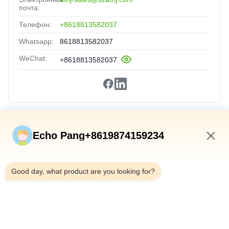
почта:
Телефон:
+8618813582037
Whatsapp:
8618813582037
WeChat:
+8618813582037
Быстрые Связи
Echo Pang+8619874159234
Домой
2:41 AM
Продукты
Good day, what product are you looking for?
О Нас
Экскурсия По Заводу
Контроль Качества
Свяжитесь С Нами
Новости