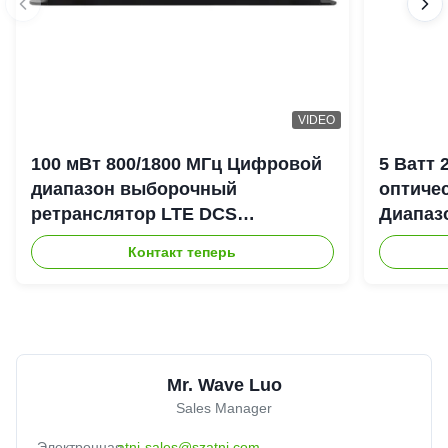
VIDEO
100 мВт 800/1800 МГц Цифровой
5 Ватт
диапазон выборочный
оптиче
ретранслятор LTE DCS
Диапаз
Цифровой канал выборочный
900+18
Контакт теперь
Bda Пико ретранслятор
DAS Re
Mr. Wave Luo
Sales Manager
Электронная
atnj-sales@szatnj.com