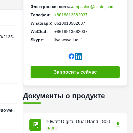
Электронная почта:
atnj-sales@szatnj.com
Телефон:
+8618813582037
Whatsapp:
8618813582037
WeChat:
+8618813582037
0/2135-
Skype:
live:wave.luo_1
Запросить сейчас
Документы о продукте
R/WiFi
10watt Digital Dual Band 1800-2100(2)-2600-90-40.pdf
PDF