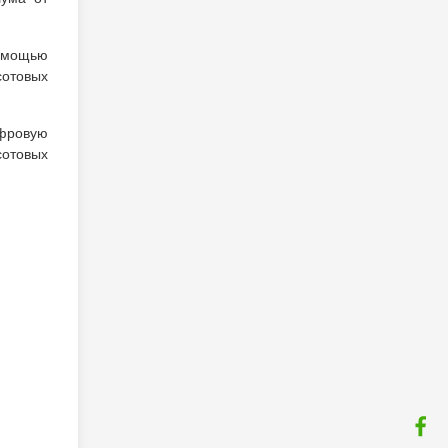
помощью
отовых
ифровую
сотовых