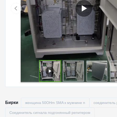
Бирки
женщина 50OHm SMA к мужчине n
соединитель 
Соединитель сигнала подгонянный репитером