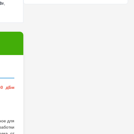
Вт
,
40 дБм
ное для
работки
шума от