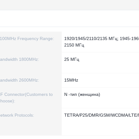
100MHz Frequency Range:
1920/1945/2110/2135 МГц; 1945-196
2150 МГц
andwidth 1800MHz:
25 МГц
andwidth 2600MHz:
15MHz
F Connector(Customers to
N -тип (женщина)
hoose):
etwork Protocols:
TETRA/P25/DMR/GSM/WCDMA/LTE/N