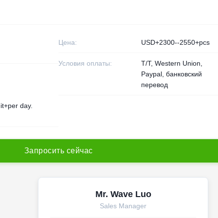
Цена:
USD+2300--2550+pcs
Условия оплаты:
T/T, Western Union,
Paypal, банковский
перевод
t+per day.
З
а
п
р
о
с
и
т
ь
с
е
й
ч
а
с
Mr. Wave Luo
Sales Manager