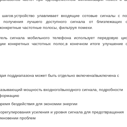
 шагов.устройство улавливает входящие сотовые сигналы с 
я получения лучшего доступного сигнала от близлежащих с
конкретные частотные полосы, фильтруя помехи.
итель сигнала мобильного телефона использует передовую ц
ции конкретных частотных полос,в конечном итоге улучшение 
дая поддиапазона может быть отдельно включена/выключена с
казывающий мощность входного/выходного сигнала, подробности
информацию
время бездействия для экономии энергии
орегулирования усиления и уровня сигнала для предотвращения
икновении проблем