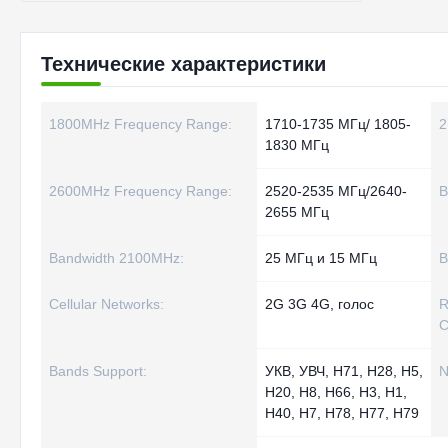
Технические характеристики
1800MHz Frequency Range:
1710-1735 МГц/ 1805-
2
1830 МГц
2600MHz Frequency Range:
2520-2535 МГц/2640-
B
2655 МГц
Bandwidth 2100MHz:
25 МГц и 15 МГц
B
Cellular Networks:
2G 3G 4G, голос
R
C
Bands Support:
УКВ, УВЧ, Н71, Н28, Н5,
N
Н20, Н8, Н66, Н3, Н1,
Н40, Н7, Н78, Н77, Н79