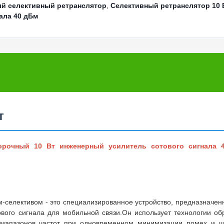
й селективный ретранслятор
,
Селективный ретранслятор 10 
ала 40 дБм
т
рочный 10 Вт инженерный усилитель сотового сигнала 
-селективом - это специализированное устройство, предназначен
вого сигнала для мобильной связи.Он использует технологии об
диапазонов частот при одновременном минимизации помех и 