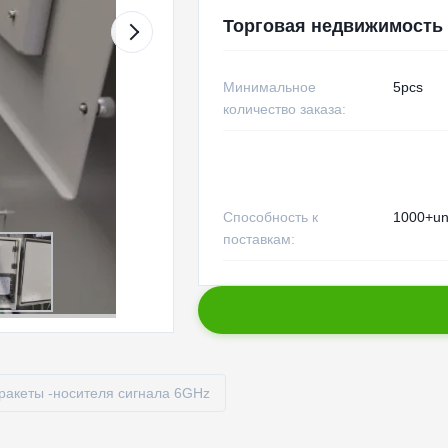
Торговая недвижимость
Минимальное
5pcs
количество заказа:
Способность к
1000+uni
поставкам:
ракеты -носителя сигнала 6GHz