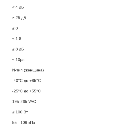
< 4 дБ
≥ 25 дБ
≤ 8
≤ 1.8
≤ 8 дБ
≤ 10μs
N-тип (женщина)
-40°C до +85°C
-25°C до +55°C
195-265 VAC
≤ 100 Вт
55 - 106 кПа