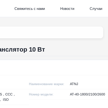
Свяжитесь с нами
Новости
Случаи
нслятор 10 Вт
Наименование марки:
ATNJ
HS，CCC，
Номер модели:
AT-40-1800/2100/2600
， ISO