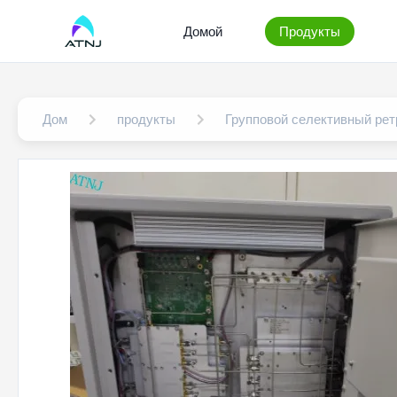
Домой
Продукты
Дом
продукты
Групповой селективный ре