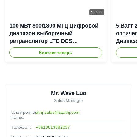
VIDEO
100 мВт 800/1800 МГц Цифровой
5 Ватт
диапазон выборочный
оптиче
ретранслятор LTE DCS
Диапаз
Цифровой канал выборочный
900+18
Контакт теперь
Bda Пико ретранслятор
DAS Re
Mr. Wave Luo
Sales Manager
Электронная
atnj-sales@szatnj.com
почта:
Телефон:
+8618813582037