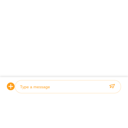
4. Внутренняя потолочная антенна
5. Наружная логопериодическая антенна
6. Адаптер питания
Photo