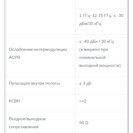
1 ГГц~12,75 ГГц: ≤ -30
дБм/30 кГц
≤ -40 дБн / 30 кГц
Ослабление интермодуляции
(измерено при
ACPR
номинальной
выходной мощности)
Пульсация внутри полосы
≤ 3 дБ
КСВН
<=2
Входное/выходное
50 Ω
сопротивление