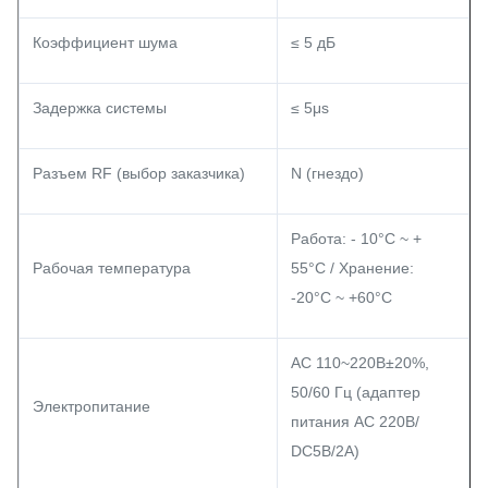
Коэффициент шума
≤ 5 дБ
Задержка системы
≤ 5μs
Разъем RF (выбор заказчика)
N (гнездо)
Работа: - 10°C ~ +
Рабочая температура
55°C / Хранение:
-20°C ~ +60°C
AC 110~220В±20%,
50/60 Гц (адаптер
Электропитание
питания AC 220В/
DC5В/2A)