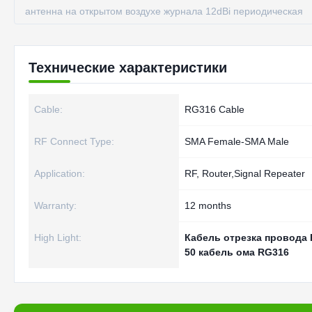
антенна на открытом воздухе журнала 12dBi периодическая
Технические характеристики
Cable:
RG316 Cable
RF Connect Type:
SMA Female-SMA Male
Application:
RF, Router,Signal Repeater
Warranty:
12 months
High Light:
Кабель отрезка провода
50 кабель ома RG316