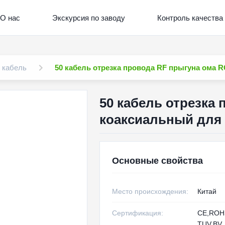
О нас
Экскурсия по заводу
Контроль качества
 кабель
50 кабель отрезка провода RF прыгуна ома 
50 кабель отрезка
коаксиальный для 
Основные свойства
Место происхождения:
Китай
Сертификация:
CE,RO
TUV,BV