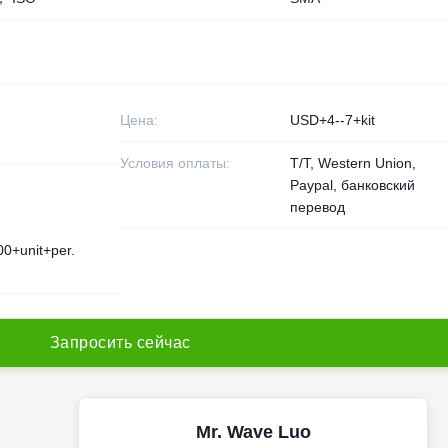
Цена:
USD+4--7+kit
Условия оплаты:
T/T, Western Union,
Paypal, банковский
перевод
0+unit+per.
З
а
п
р
о
с
и
т
ь
с
е
й
ч
а
с
Mr. Wave Luo