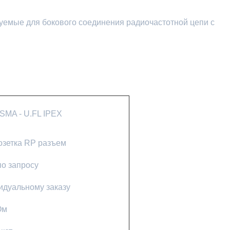
зуемые для бокового соединения радиочастотной цепи с
SMA - U.FL IPEX
зетка RP разъем
о запросу
идуальному заказу
Ом