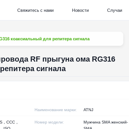
Свяжитесь с нами
Новости
Случаи
RG316 коаксиальный для репитера сигнала
 провода RF прыгуна ома RG316
репитера сигнала
Наименование марки:
ATNJ
HS，CCC，
Номер модели:
Мужчина SMA женский-
， ISO
SMA