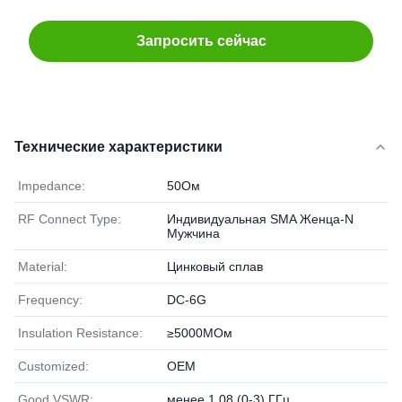
Запросить сейчас
Технические характеристики
Impedance:
50Ом
RF Connect Type:
Индивидуальная SMA Женца-N
Мужчина
Material:
Цинковый сплав
Frequency:
DC-6G
Insulation Resistance:
≥5000МОм
Customized:
OEM
Good VSWR:
менее 1,08 (0-3) ГГц