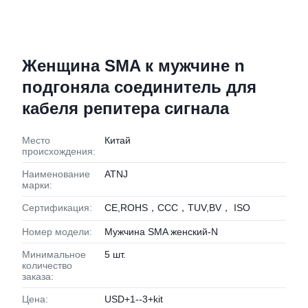
Женщина SMA к мужчине n
подгоняла соединитель для
кабеля репитера сигнала
Место
Китай
происхождения:
Наименование
ATNJ
марки:
Сертификация:
CE,ROHS，CCC，TUV,BV， ISO
Номер модели:
Мужчина SMA женский-N
Минимальное
5 шт.
количество
заказа:
Цена:
USD+1--3+kit