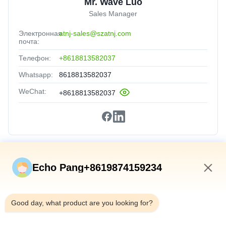
Mr. Wave Luo
Sales Manager
Электронная
atnj-sales@szatnj.com
почта:
Телефон:
+8618813582037
Whatsapp:
8618813582037
WeChat:
+8618813582037
Быстрые Связи
Echo Pang+8619874159234
Домой
2:37 AM
Продукты
Good day, what product are you looking for?
О Нас
Экскурсия По Заводу