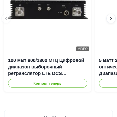
VIDEO
100 мВт 800/1800 МГц Цифровой
5 Ватт
диапазон выборочный
оптиче
ретранслятор LTE DCS
Диапаз
Цифровой канал выборочный
900+18
Контакт теперь
Bda Пико ретранслятор
DAS Re