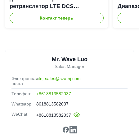
ретранслятор LTE DCS
Диапаз
Цифровой канал выборочный
900+18
Контакт теперь
Bda Пико ретранслятор
DAS Re
Mr. Wave Luo
Sales Manager
Электронная
atnj-sales@szatnj.com
почта:
Телефон:
+8618813582037
Whatsapp:
8618813582037
WeChat:
+8618813582037