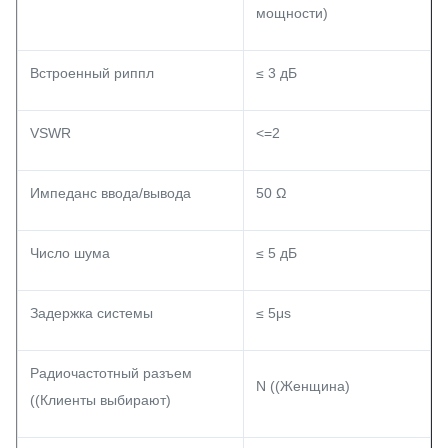
мощности)
Встроенный риппл
≤ 3 дБ
VSWR
<=2
Импеданс ввода/вывода
50 Ω
Число шума
≤ 5 дБ
Задержка системы
≤ 5μs
Радиочастотный разъем
N ((Женщина)
((Клиенты выбирают)