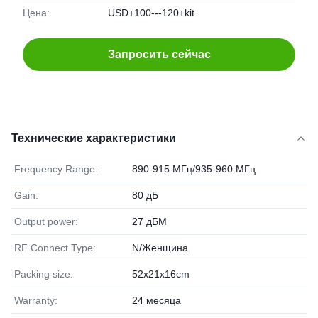
Цена:
USD+100---120+kit
Запросить сейчас
Технические характеристики
Frequency Range:
890-915 МГц/935-960 МГц
Gain:
80 дБ
Output power:
27 дБМ
RF Connect Type:
N/Женщина
Packing size:
52x21x16cm
Warranty:
24 месяца