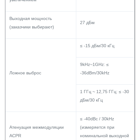
Выходная мощность
27 дБм
(заказчики выбирают)
≤ -15 дБм/30 кГц
9kHz~1GHz: ≤
Ложное выброс
-36dBm/30kHz
1 ГГц ~ 12,75 ГГц: ≤ -30
дБм/30 кГц
≤ -40dBc / 30kHz
Атенуация межмодуляции
(измеряется при
ACPR
номинальной выходной