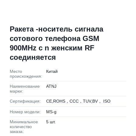
Ракета -носитель сигнала
сотового телефона GSM
900MHz с n женским RF
соединяется
Место
Китай
происхождения:
Наименование
ATNJ
марки:
Сертификация:
CE,ROHS，CCC，TUV,BV， ISO
Номер модели:
MS-g
Минимальное
5 шт.
количество
заказа: