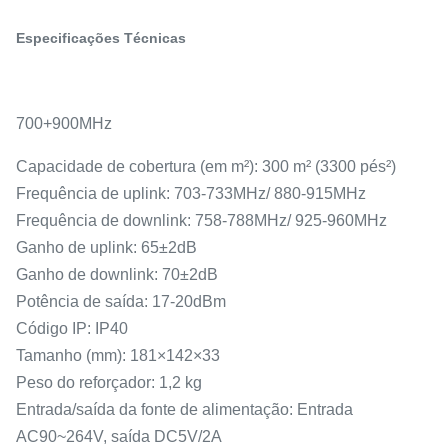
Especificações Técnicas
700+900MHz
Capacidade de cobertura (em m²): 300 m² (3300 pés²)
Frequência de uplink: 703-733MHz/ 880-915MHz
Frequência de downlink: 758-788MHz/ 925-960MHz
Ganho de uplink: 65±2dB
Ganho de downlink: 70±2dB
Potência de saída: 17-20dBm
Código IP: IP40
Tamanho (mm): 181×142×33
Peso do reforçador: 1,2 kg
Entrada/saída da fonte de alimentação: Entrada
AC90~264V, saída DC5V/2A