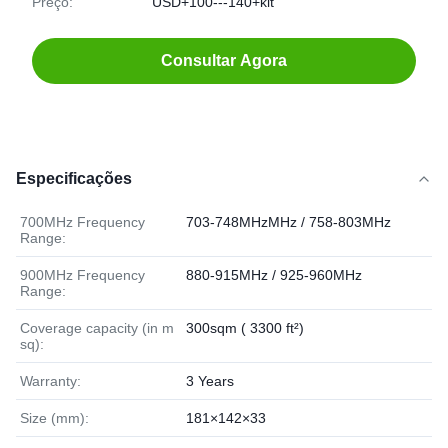
Preço:
USD+100---140+kit
Consultar Agora
Especificações
700MHz Frequency
703-748MHzMHz / 758-803MHz
Range:
900MHz Frequency
880-915MHz / 925-960MHz
Range:
Coverage capacity (in m
300sqm ( 3300 ft²)
sq):
Warranty:
3 Years
Size (mm):
181×142×33