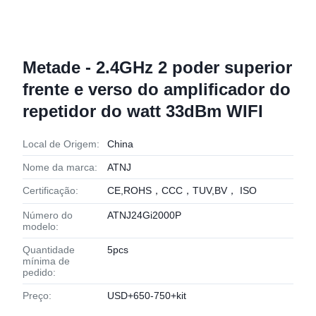
Metade - 2.4GHz 2 poder superior
frente e verso do amplificador do
repetidor do watt 33dBm WIFI
Local de Origem:
China
Nome da marca:
ATNJ
Certificação:
CE,ROHS，CCC，TUV,BV， ISO
Número do
ATNJ24Gi2000P
modelo:
Quantidade
5pcs
mínima de
pedido:
Preço:
USD+650-750+kit