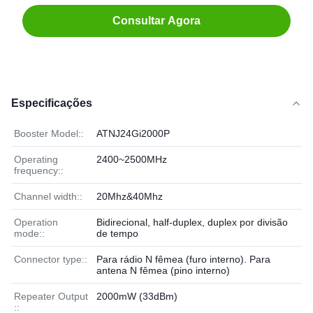
Consultar Agora
Especificações
Booster Model::
ATNJ24Gi2000P
Operating
2400~2500MHz
frequency::
Channel width::
20Mhz&40Mhz
Operation
Bidirecional, half-duplex, duplex por divisão
mode::
de tempo
Connector type::
Para rádio N fêmea (furo interno). Para
antena N fêmea (pino interno)
Repeater Output
2000mW (33dBm)
::