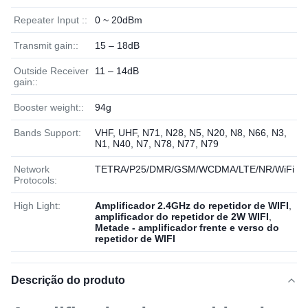
Repeater Input ::
0 ~ 20dBm
Transmit gain::
15 – 18dB
Outside Receiver
11 – 14dB
gain::
Booster weight::
94g
Bands Support:
VHF, UHF, N71, N28, N5, N20, N8, N66, N3,
N1, N40, N7, N78, N77, N79
Network
TETRA/P25/DMR/GSM/WCDMA/LTE/NR/WiFi
Protocols:
High Light:
Amplificador 2.4GHz do repetidor de WIFI
,
amplificador do repetidor de 2W WIFI
,
Metade - amplificador frente e verso do
repetidor de WIFI
Descrição do produto