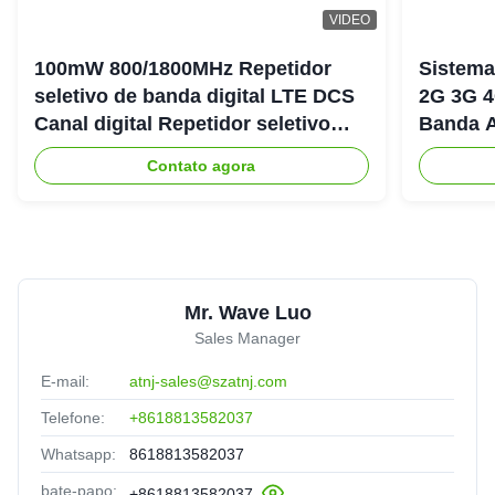
VIDEO
100mW 800/1800MHz Repetidor
Sistema
seletivo de banda digital LTE DCS
2G 3G 4
Canal digital Repetidor seletivo
Banda A
Bda Pico
900+18
Contato agora
Mr. Wave Luo
Sales Manager
E-mail:
atnj-sales@szatnj.com
Telefone:
+8618813582037
Whatsapp:
8618813582037
bate-papo:
+8618813582037