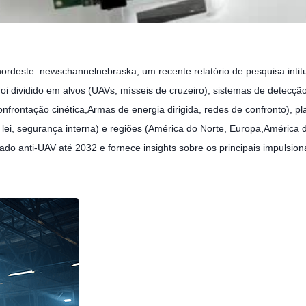
ordeste. newschannelnebraska, um recente relatório de pesquisa intit
oi dividido em alvos (UAVs, mísseis de cruzeiro), sistemas de detecç
onfrontação cinética,Armas de energia dirigida, redes de confronto), pl
 lei, segurança interna) e regiões (América do Norte, Europa,América do
o anti-UAV até 2032 e fornece insights sobre os principais impulsio