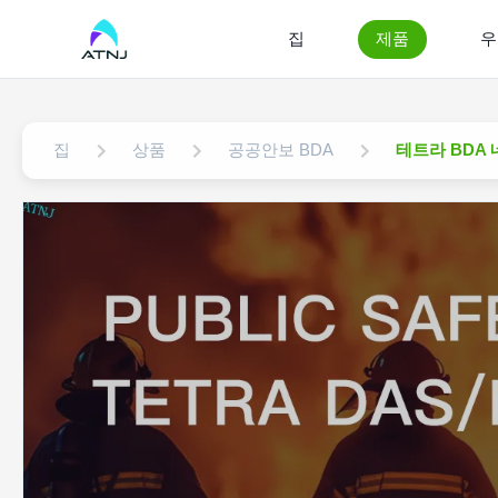
집
제품
우
집
상품
공공안보 BDA
테트라 BDA 