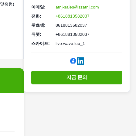
z(맞춤형)
이메일:
atnj-sales@szatnj.com
전화:
+8618813582037
왓츠앱:
8618813582037
위챗:
+8618813582037
스카이프:
live:wave.luo_1
지금 문의
지