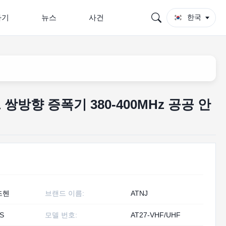
하기
뉴스
사건
한국
쌍방향 증폭기 380-400MHz 공공 안
즈헨
브랜드 이름:
ATNJ
S
모델 번호:
AT27-VHF/UHF