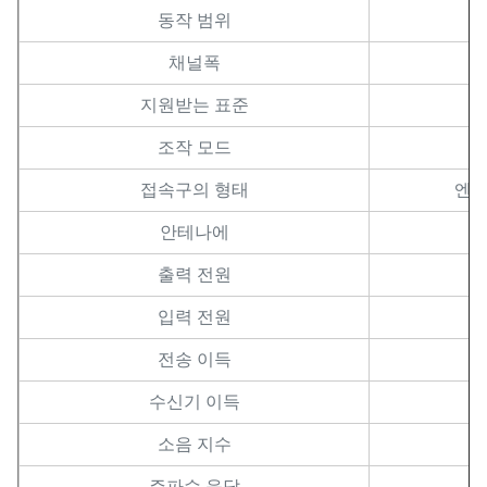
동작 범위
채널폭
지원받는 표준
조작 모드
양
접속구의 형태
엔 
안테나에
출력 전원
입력 전원
전송 이득
수신기 이득
소음 지수
주파수 응답