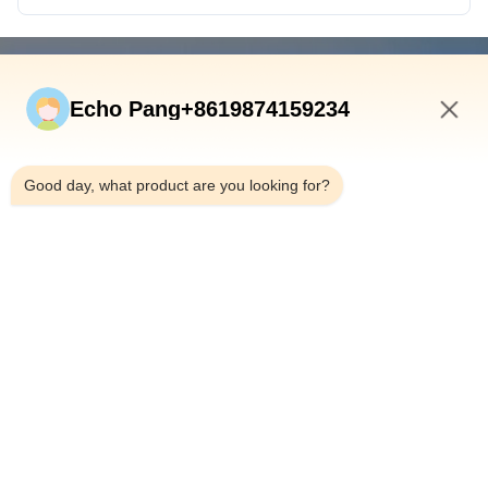
빠른 연결
Echo Pang+8619874159234
집
제품
6:55 AM
우리 에 관한 것
Good day, what product are you looking for?
공장 투어
품질 관리
문의하기
뉴스
사건
Shenzhen Atnj Communication Technology Co., Ltd.
00-86-18813582037
atnj-sales@szatnj.com