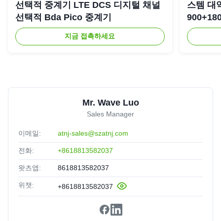
선택적 중계기 LTE DCS 디지털 채널
스템 대
선택적 Bda Pico 중계기
900+18
복기
지금 접촉하세요
Mr. Wave Luo
Sales Manager
이메일:
atnj-sales@szatnj.com
전화:
+8618813582037
왓츠앱:
8618813582037
위챗:
+8618813582037