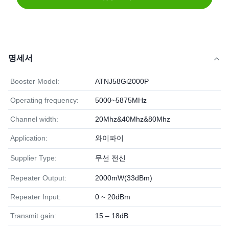
명세서
Booster Model:
ATNJ58Gi2000P
Operating frequency:
5000~5875MHz
Channel width:
20Mhz&40Mhz&80Mhz
Application:
와이파이
Supplier Type:
무선 전신
Repeater Output:
2000mW(33dBm)
Repeater Input:
0 ~ 20dBm
Transmit gain:
15 – 18dB