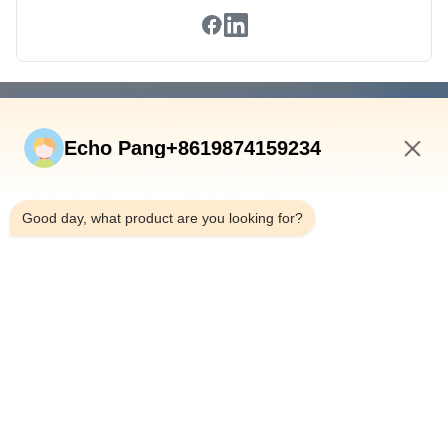
빠른 연결
Echo Pang+8619874159234
집
제품
7:17 AM
우리 에 관한 것
Good day, what product are you looking for?
공장 투어
품질 관리
문의하기
뉴스
사건
Shenzhen Atnj Communication Technology Co., Ltd.
00-86-18813582037