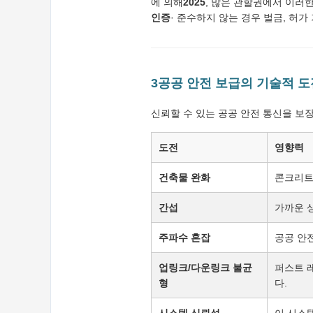
에 의해
2025
, 많은 관할권에서 이러
인증
· 준수하지 않는 경우 벌금, 허가
3공공 안전 보급의 기술적 도
신뢰할 수 있는 공공 안전 통신을 보
도전
영향력
건축물 완화
콘크리트,
간섭
가까운 상
주파수 혼잡
공공 안
업링크/다운링크 불균
퍼스트 
형
다.