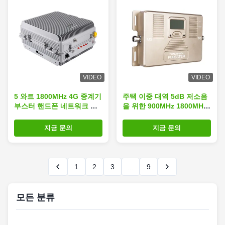
VIDEO
VIDEO
5 와트 1800MHz 4G 중계기
주택 이중 대역 5dB 저소음
부스터 핸드폰 네트워크 개
을 위한 900MHz 1800MHz
선제
GSM 신호 증폭기
지금 문의
지금 문의
1
2
3
...
9
모든 분류