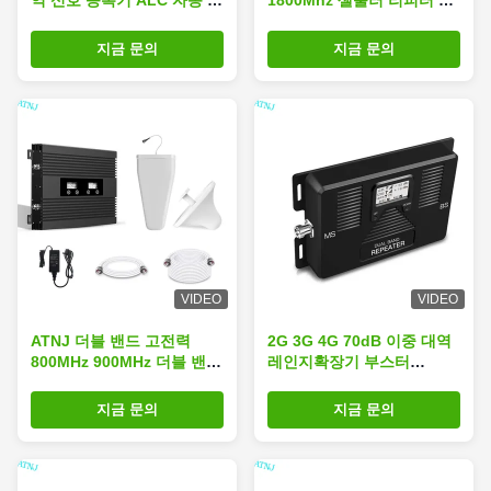
역 신호 증폭기 ALC 자동 레
1800Mhz 셀룰러 리피터 CE
벨 조정
ROHS CCC TUV BV ISO 인
증
지금 문의
지금 문의
VIDEO
VIDEO
ATNJ 더블 밴드 고전력
2G 3G 4G 70dB 이중 대역
800MHz 900MHz 더블 밴드
레인지확장기 부스터
신호 강화기
850MHz 2100MHz명
지금 문의
지금 문의