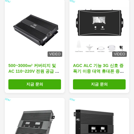
VIDEO
VIDEO
500~3000m² 커버리지 및
AGC ALC 기능 3G 신호 증
AC 110~220V 전원 공급 장
폭기 이중 대역 휴대폰 증폭
치를 갖춘 85dB 5G 신호 부
기
스터 (모바일 네트워크 향상
지금 문의
지금 문의
용)