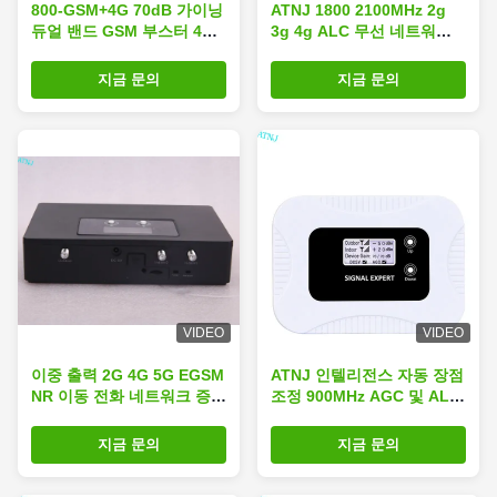
800-GSM+4G 70dB 가이닝
ATNJ 1800 2100MHz 2g
듀얼 밴드 GSM 부스터 4G
3g 4g ALC 무선 네트워크
LTE 모바일 네트워크 리퍼
중계기 이중 대역 라이이트
지금 문의
지금 문의
VIDEO
VIDEO
이중 출력 2G 4G 5G EGSM
ATNJ 인텔리전스 자동 장점
NR 이동 전화 네트워크 증폭
조정 900MHz AGC 및 ALC
기 반복기 셀룰러 신호 강화
와 함께 GSM 신호 부스터
기
반복기
지금 문의
지금 문의