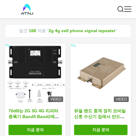
발견
168
제품 "
2g 4g cell phone signal repeater
"
VIDEO
VIDEO
70dB는 2G 3G 4G 리피터
듀얼 밴드 중계 장치 모바일
증폭기 Band5 Band2에게
신호 수신기 집에서 만드는
850MHz 1900MHz를 가져
휴대폰 2g/4g 중계기
다 줍니다
지금 문의
지금 문의