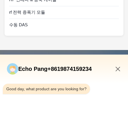
rf 전력 증폭기 모듈
수동 DAS
빠른 연결
Echo Pang+8619874159234
집
제품
9:28 AM
우리 에 관한 것
Good day, what product are you looking for?
공장 투어
품질 관리
문의하기
뉴스
사건