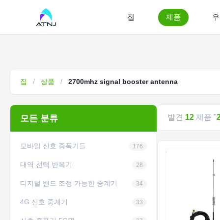
집
제품
우
집
/
상품
/
2700mhz signal booster antenna
발견
12
제품 "
모든 분류
모바일 신호 증폭기들
176
대역 선택 반복기
28
디지털 밴드 조정 가능한 중계기
34
4G 신호 중계기
33