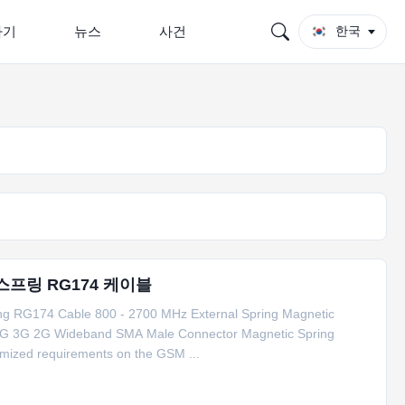
하기
뉴스
사건
한국
 스프링 RG174 케이블
ng RG174 Cable 800 - 2700 MHz External Spring Magnetic
 4G 3G 2G Wideband SMA Male Connector Magnetic Spring
mized requirements on the GSM ...