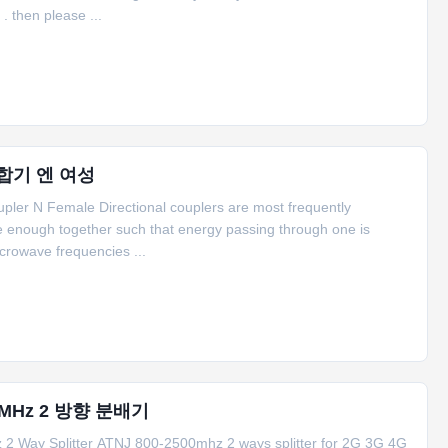
. then please ...
결합기 엔 여성
pler N Female Directional couplers are most frequently
se enough together such that energy passing through one is
icrowave frequencies ...
0MHz 2 방향 분배기
 Way Splitter ATNJ 800-2500mhz 2 ways splitter for 2G 3G 4G