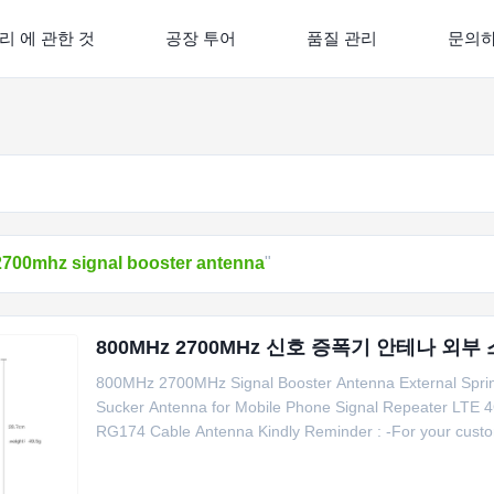
리 에 관한 것
공장 투어
품질 관리
문의
2700mhz signal booster antenna
"
800MHz 2700MHz 신호 증폭기 안테나 외부
800MHz 2700MHz Signal Booster Antenna External Spri
Sucker Antenna for Mobile Phone Signal Repeater LTE
RG174 Cable Antenna Kindly Reminder : -For your custo