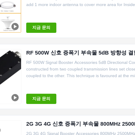
add 1 more indoor antenna to cover more area for Inside 
지금 문의
RF 500W 신호 증폭기 부속물 5dB 방향성 
RF 500W Signal Booster Accessories 5dB Directional Cou
constructed from two coupled transmission lines set clo
coupled to the other. This technique is favoured at the m
지금 문의
2G 3G 4G 신호 증폭기 부속물 800MHz 250
2G 3G 4G Signal Booster Accessories 800MHz 2500MHz 2