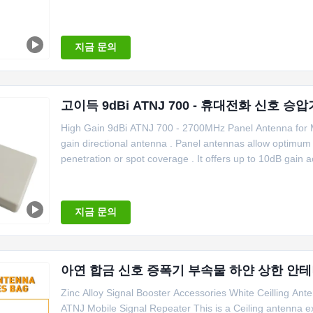
지금 문의
고이득 9dBi ATNJ 700 - 휴대전화 신호 승
High Gain 9dBi ATNJ 700 - 2700MHz Panel Antenna for M
gain directional antenna . Panel antennas allow optimum rec
penetration or spot coverage . It offers up to 10dB gain acr
지금 문의
아연 합금 신호 증폭기 부속물 하얀 상한 안테
Zinc Alloy Signal Booster Accessories White Ceilling An
ATNJ Mobile Signal Repeater This is a Ceiling antenna 