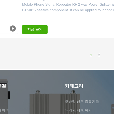
Mobile Phone Signal Repeater RF 2 way Power Splitter is 
BTS/IBS passive component. It can be applied to indoor or
지금 문의
1
2
연결
카테고리
모바일 신호 증폭기들
대하여
대역 선택 반복기