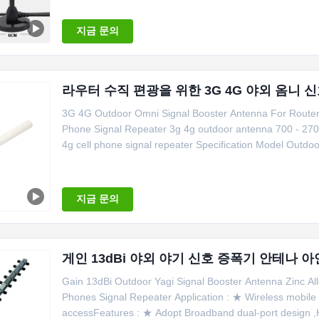
지금 문의
라우터 수직 편광을 위한 3G 4G 야외 옴니 
3G 4G Outdoor Omni Signal Booster Antenna For Router Ve
Phone Signal Repeater 3g 4g outdoor antenna 700 - 
4g cell phone signal repeater Specification Model Outdo
지금 문의
게인 13dBi 야외 야기 신호 증폭기 안테나 아
Gain 13dBi Outdoor Yagi Signal Booster Antenna Zinc Al
Phones Signal Repeater Application : ★ Wireless mobil
accessFeatures : ★ Adopt Broadband dual-port design ,