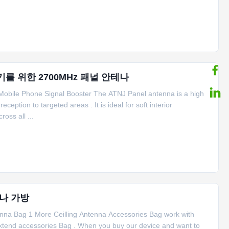
압기를 위한 2700MHz 패널 안테나
obile Phone Signal Booster The ATNJ Panel antenna is a high
eption to targeted areas . It is ideal for soft interior
oss all ...
나 가방
tenna Bag 1 More Ceilling Antenna Accessories Bag work with
extend accessories Bag . When you buy our device and want to