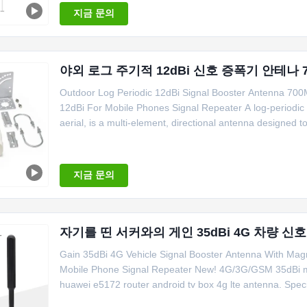
지금 문의
야외 로그 주기적 12dBi 신호 증폭기 안테나 70
Outdoor Log Periodic 12dBi Signal Booster Antenna 7
12dBi For Mobile Phones Signal Repeater A log-periodic a
aerial, is a multi-element, directional antenna designed to
지금 문의
자기를 띤 서커와의 게인 35dBi 4G 차량 신
Gain 35dBi 4G Vehicle Signal Booster Antenna With Magn
Mobile Phone Signal Repeater New! 4G/3G/GSM 35dBi ma
huawei e5172 router android tv box 4g lte antenna. Specif