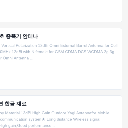
신호 증폭기 안테나
rtical Polarization 12dBi Omni External Barrel Antenna for Cell
2700MHz 12dBi with N female for GSM CDMA DCS WCDMA 2g 3g
or Omni Antenna ...
연 합금 재료
loy Material 13dBi High Gain Outdoor Yagi Antennafor Mobile
e communication system★ Long distance Wireless signal
High gain,Good performance...