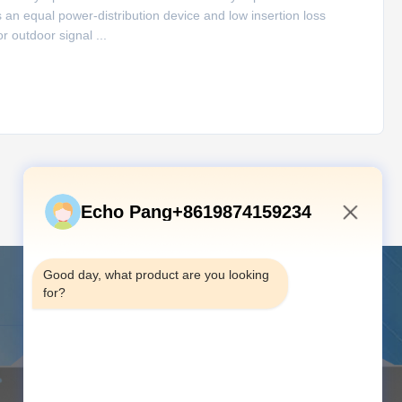
an equal power-distribution device and low insertion loss
 outdoor signal ...
다음
Echo Pang+8619874159234
8:43 AM
Good day, what product are you looking 
for?
연락주세요
주소:
원내대표 12, 한 건물, Rd 장시,
퀀주 첨단 기술 산업 공원, 광밍 지구, 선
전, 광동 지방, 중국