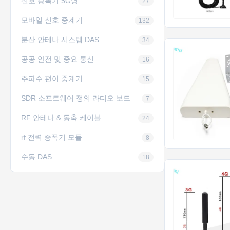
신호 증폭기 5G명
27
모바일 신호 중계기
132
분산 안테나 시스템 DAS
34
공공 안전 및 중요 통신
16
주파수 편이 중계기
15
SDR 소프트웨어 정의 라디오 보드
7
RF 안테나 & 동축 케이블
24
rf 전력 증폭기 모듈
8
수동 DAS
18