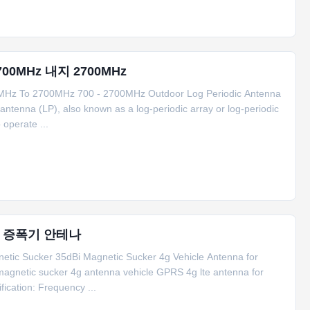
0MHz 내지 2700MHz
00MHz To 2700MHz 700 - 2700MHz Outdoor Log Periodic Antenna
ntenna (LP), also known as a log-periodic array or log-periodic
 operate ...
호 증폭기 안테나
etic Sucker 35dBi Magnetic Sucker 4g Vehicle Antenna for
gnetic sucker 4g antenna vehicle GPRS 4g lte antenna for
ication: Frequency ...