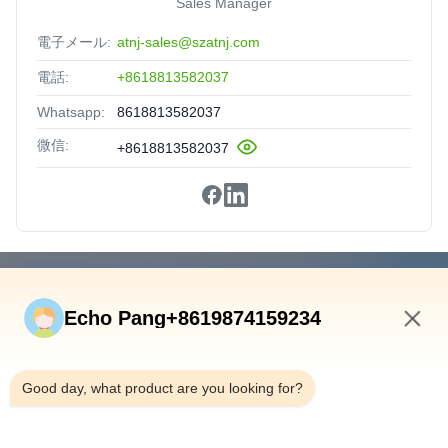
Sales Manager
電子メール:
atnj-sales@szatnj.com
電話:
+8618813582037
Whatsapp:
8618813582037
微信:
+8618813582037
速いリンク
Echo Pang+8619874159234
ホーム
製品
8:41 PM
私たちについて
Good day, what product are you looking for?
工場見学
品質管理