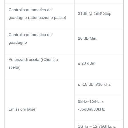
Controllo automatico del
31dB @ 1dB/ Step
guadagno (attenuazione passo)
Controllo automatico del
20 dB Min.
guadagno
Potenza di uscita ((Clienti a
≤ 20 dBm
scelta)
≤ -15 dBm/30 kHz
9kHz~1GHz: ≤
Emissioni false
-36dBm/30kHz
1GHz ~ 12,75GHz: ≤