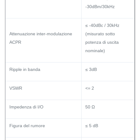
-30dBm/30kHz
≤ -40dBc / 30kHz
Attenuazione inter-modulazione
(misurato sotto
ACPR
potenza di uscita
nominale)
Ripple in banda
≤ 3dB
VSWR
<= 2
Impedenza di I/O
50 Ω
Figura del rumore
≤ 5 dB