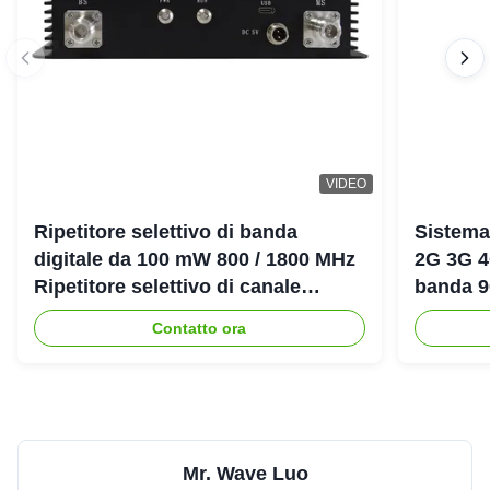
VIDEO
Ripetitore selettivo di banda
Sistema
digitale da 100 mW 800 / 1800 MHz
2G 3G 4
Ripetitore selettivo di canale
banda 
digitale LTE DCS Bda Pico
amplific
Contatto ora
Mr. Wave Luo