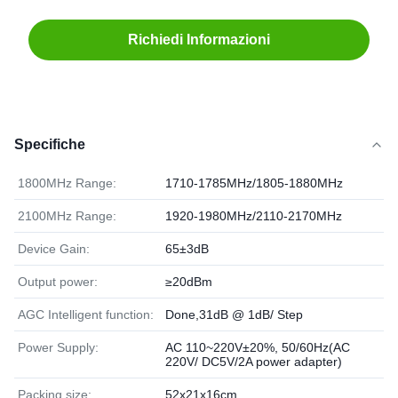
Richiedi Informazioni
Specifiche
1800MHz Range:
1710-1785MHz/1805-1880MHz
2100MHz Range:
1920-1980MHz/2110-2170MHz
Device Gain:
65±3dB
Output power:
≥20dBm
AGC Intelligent function:
Done,31dB @ 1dB/ Step
Power Supply:
AC 110~220V±20%, 50/60Hz(AC
220V/ DC5V/2A power adapter)
Packing size:
52x21x16cm