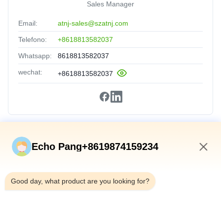
Sales Manager
Email:
atnj-sales@szatnj.com
Telefono:
+8618813582037
Whatsapp:
8618813582037
wechat:
+8618813582037
Collegamenti Rapidi
Echo Pang+8619874159234
Casa
10:23 AM
Prodotti
Good day, what product are you looking for?
Su Di Noi
Visita Alla Fabbrica
Controllo Qualità