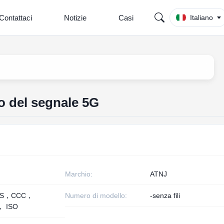
Contattaci
Notizie
Casi
Italiano
o del segnale 5G
Marchio:
ATNJ
HS，CCC，
Numero di modello:
-senza fili
， ISO