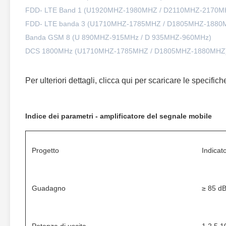
FDD- LTE Band 1 (U1920MHZ-1980MHZ / D2110MHZ-2170M
FDD- LTE banda 3 (U1710MHZ-1785MHZ / D1805MHZ-1880
Banda GSM 8 (U 890MHZ-915MHz / D 935MHZ-960MHz)
DCS 1800MHz (U1710MHZ-1785MHZ / D1805MHZ-1880MHZ
Per ulteriori dettagli, clicca qui per scaricare le specifich
Indice dei parametri - amplificatore del segnale mobile
Progetto
Indicato
Guadagno
≥ 85 d