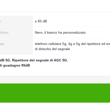
n:
≤ 85 dB
hoice:
Nero, il bianco ha personalizzato
ype:
telefono cellulare 5g, 4g e 5g del ripetitore ed em
di disturbo del segnale
95dB 5G
,
Ripetitore del segnale di AGC 5G
,
e di guadagno 95dB