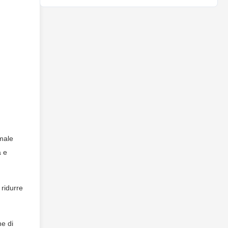
imale
a e
 ridurre
ne di