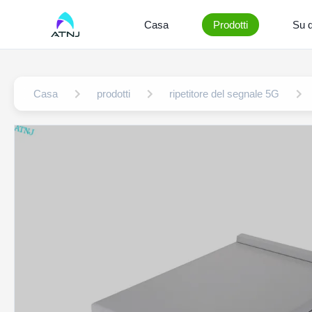
Casa
Prodotti
Su d
Casa
prodotti
ripetitore del segnale 5G