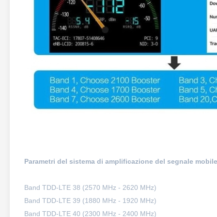
Parametri del sistema di amplificazione del segnale mobile 
Band TDD-LTE 38 (2570 MHz - 2620 MHz)
Band TDD-LTE 39 (1880 MHz - 1920 MHz)
Band TDD-LTE 40 (2300 MHz - 2400 MHz)