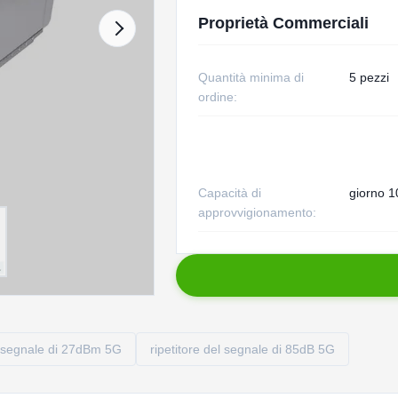
Proprietà Commerciali
Quantità minima di
5 pezzi
ordine:
Capacità di
giorno 1
approvvigionamento:
el segnale di 27dBm 5G
ripetitore del segnale di 85dB 5G