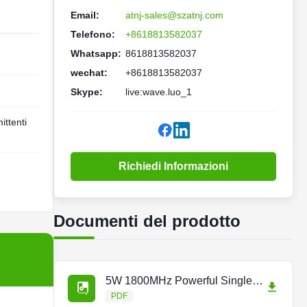
Email:
atnj-sales@szatnj.com
Telefono:
+8618813582037
Whatsapp:
8618813582037
wechat:
+8618813582037
Skype:
live:wave.luo_1
ittenti
Richiedi Informazioni
Documenti del prodotto
5W 1800MHz Powerful Single band Repeater.pdf
PDF