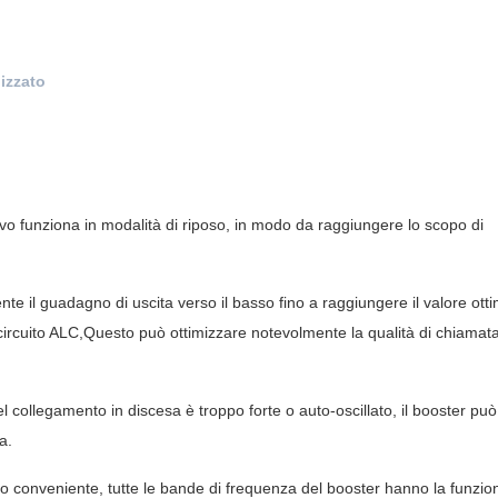
lizzato
ivo funziona in modalità di riposo, in modo da raggiungere lo scopo di
nte il guadagno di uscita verso il basso fino a raggiungere il valore ott
 circuito ALC,Questo può ottimizzare notevolmente la qualità di chiamat
 collegamento in discesa è troppo forte o auto-oscillato, il booster può
a.
do conveniente, tutte le bande di frequenza del booster hanno la funzio