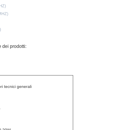
HZ)
MHZ)
)
e dei prodotti:
ri tecnici generali
B