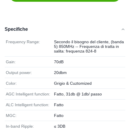
Specifiche
Frequency Range:
Secondo il bisogno del cliente, (banda
5) 850MHz -- Frequenza di tratta in
salita: frequenza 824-8
Gain:
70dB
Output power:
20dbm
Color:
Grigio & Cuztomized
AGC Intelligent function:
Fatto, 31db @ 1db/ passo
ALC Intelligent function:
Fatto
MGC:
Fatto
In-band Ripple:
≤ 3DB