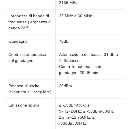
2155 MHz
Larghezza di banda di
25 MHz e 60 MHz
frequenza (larghezza di
banda 3dB)
Guadagno
70dB
Controllo automatico
Attenuazione del passo: 31 dB a
del guadagno
1 dB/passo
Controllo automatico del
guadagno: 20 dB min.
Potenza di uscita
20dBm
(clienti tra cui scegliere)
Emissione spuria
≤ -15dBm/30kHz
9kHz~1GHz: ≤ -36dBm/30kHz
1GHz~12,75GHz: ≤
-30dBm/30kHz