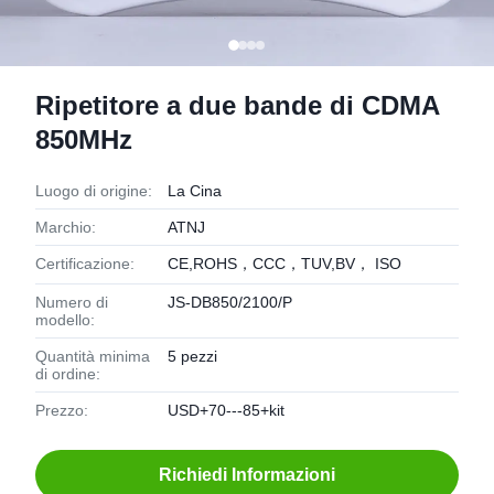
Ripetitore a due bande di CDMA
850MHz
Luogo di origine:
La Cina
Marchio:
ATNJ
Certificazione:
CE,ROHS，CCC，TUV,BV， ISO
Numero di
JS-DB850/2100/P
modello:
Quantità minima
5 pezzi
di ordine:
Prezzo:
USD+70---85+kit
Richiedi Informazioni