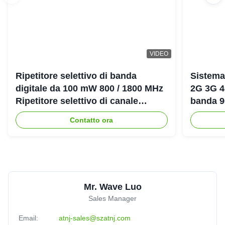
VIDEO
Ripetitore selettivo di banda
Sistema
digitale da 100 mW 800 / 1800 MHz
2G 3G 4
Ripetitore selettivo di canale
banda 
digitale LTE DCS Bda Pico
amplific
Contatto ora
Mr. Wave Luo
Sales Manager
Email:
atnj-sales@szatnj.com