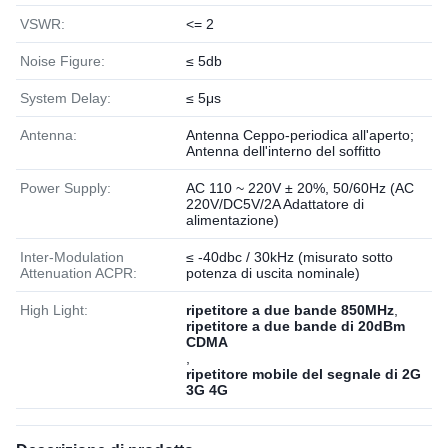
VSWR:
<= 2
Noise Figure:
≤ 5db
System Delay:
≤ 5μs
Antenna:
Antenna Ceppo-periodica all'aperto;
Antenna dell'interno del soffitto
Power Supply:
AC 110 ~ 220V ± 20%, 50/60Hz (AC
220V/DC5V/2A Adattatore di
alimentazione)
Inter-Modulation
≤ -40dbc / 30kHz (misurato sotto
Attenuation ACPR:
potenza di uscita nominale)
High Light:
ripetitore a due bande 850MHz
,
ripetitore a due bande di 20dBm
CDMA
,
ripetitore mobile del segnale di 2G
3G 4G