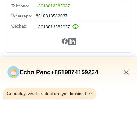
Telefono:
+8618813582037
Whatsapp:
8618813582037
wechat:
+8618813582037
Collegamenti Rapidi
Echo Pang+8619874159234
Casa
2:49 AM
Prodotti
Good day, what product are you looking for?
Su Di Noi
Visita Alla Fabbrica
Controllo Qualità
Contattaci
Notizie
Casi