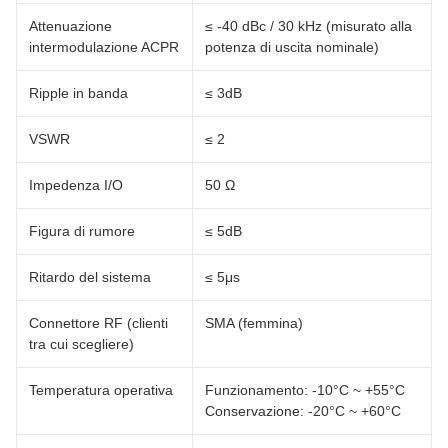
Attenuazione
≤ -40 dBc / 30 kHz (misurato alla
intermodulazione ACPR
potenza di uscita nominale)
Ripple in banda
≤ 3dB
VSWR
≤ 2
Impedenza I/O
50 Ω
Figura di rumore
≤ 5dB
Ritardo del sistema
≤ 5μs
Connettore RF (clienti
SMA (femmina)
tra cui scegliere)
Temperatura operativa
Funzionamento: -10°C ~ +55°C
Conservazione: -20°C ~ +60°C